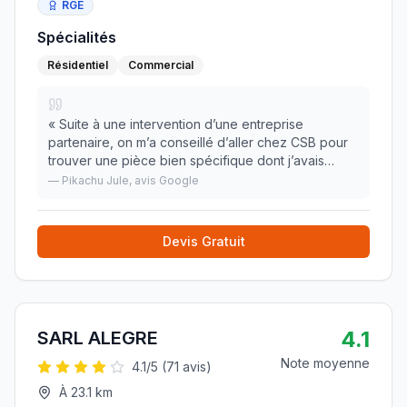
RGE
Spécialités
Résidentiel
Commercial
«
Suite à une intervention d’une entreprise
partenaire, on m’a conseillé d’aller chez CSB pour
trouver une pièce bien spécifique dont j’avais
besoin pour réparer mon radiateur. Franchement, je
—
Pikachu Jule
, avis Google
ne regrette pas du tout d’avoir suivi ce conseil
»
Devis Gratuit
4.1
SARL ALEGRE
Note moyenne
4.1
/5 (
71
avis)
À
23.1
km