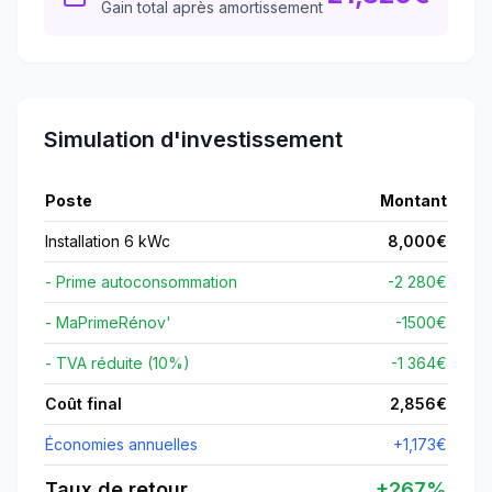
Gain total après amortissement
Simulation d'investissement
Poste
Montant
Installation 6 kWc
8,000
€
- Prime autoconsommation
-2 280€
- MaPrimeRénov'
-
1500
€
- TVA réduite (10%)
-1 364€
Coût final
2,856
€
Économies annuelles
+
1,173
€
Taux de retour
+
267
%