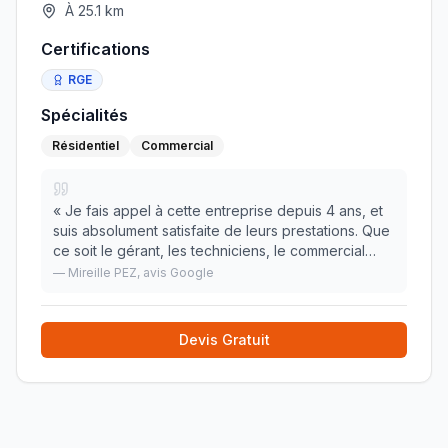
À
25.1
km
Certifications
RGE
Spécialités
Résidentiel
Commercial
«
Je fais appel à cette entreprise depuis 4 ans, et
suis absolument satisfaite de leurs prestations. Que
ce soit le gérant, les techniciens, le commercial
(M.LONGEVILLE), et le secrétariat. Ils font preuve de
—
Mireille PEZ
, avis Google
professionnalisme et de réactivit
»
Devis Gratuit