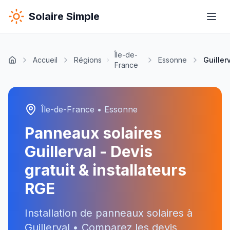
Solaire Simple
Île-de-
Accueil
Régions
Essonne
Guiller
France
Île-de-France
•
Essonne
Panneaux solaires
Guillerval
- Devis
gratuit & installateurs
RGE
Installation de panneaux solaires à
Guillerval
• Comparez les devis