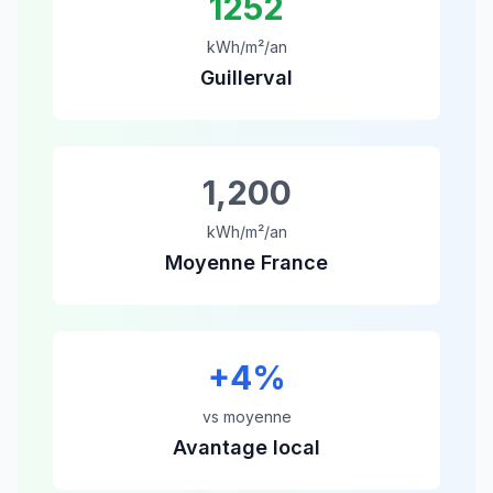
1252
kWh/m²/an
Guillerval
1,200
kWh/m²/an
Moyenne France
+
4
%
vs moyenne
Avantage local