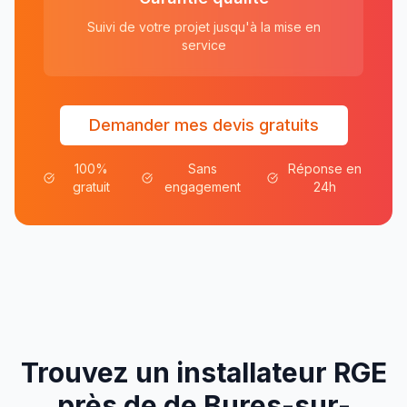
Suivi de votre projet jusqu'à la mise en
service
Demander mes devis gratuits
100%
Sans
Réponse en
gratuit
engagement
24h
Trouvez un installateur RGE
près de
de
Bures-sur-