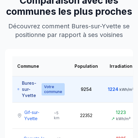
Comparaison avec les
communes les plus proches
Découvrez comment
Bures-sur-Yvette
se
positionne par rapport à ses voisines
Commune
Population
Irradiation
Bures-
Votre
sur-
9254
1224
kWh/m²
commune
Yvette
Gif-sur-
1223
~
5
22352
km
Yvette
↗
kWh/m²