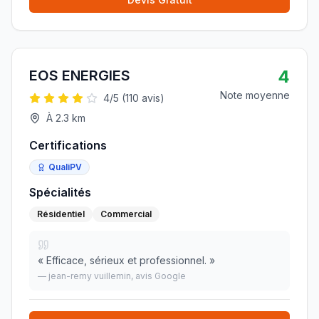
4
EOS ENERGIES
Note moyenne
4
/5 (
110
avis)
À
2.3
km
Certifications
QualiPV
Spécialités
Résidentiel
Commercial
«
Efficace, sérieux et professionnel.
»
—
jean-remy vuillemin
, avis Google