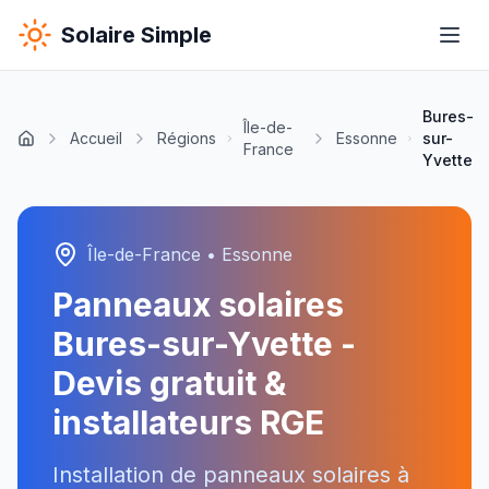
Solaire Simple
Bures-
Île-de-
Accueil
Régions
Essonne
sur-
France
Yvette
Île-de-France
•
Essonne
Panneaux solaires
Bures-sur-Yvette
-
Devis gratuit &
installateurs RGE
Installation de panneaux solaires à