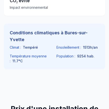
CO₂ évité
Impact environnemental
Conditions climatiques à
Bures-sur-
Yvette
Climat :
Tempéré
Ensoleillement :
1513
h/an
Température moyenne
Population :
9254
hab.
:
11.7
°C
Prix d'une installation de