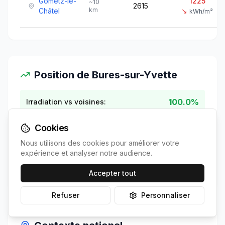
Gometz-le-
1225
~
10
2615
km
Châtel
↘
kWh/m²
Position de
Bures-sur-Yvette
100.0%
Irradiation vs voisines:
Cookies
0.0%
Économies vs voisines:
Nous utilisons des cookies pour améliorer votre
expérience et analyser notre audience.
0.0 ans
ROI vs voisines:
Accepter tout
Refuser
Personnaliser