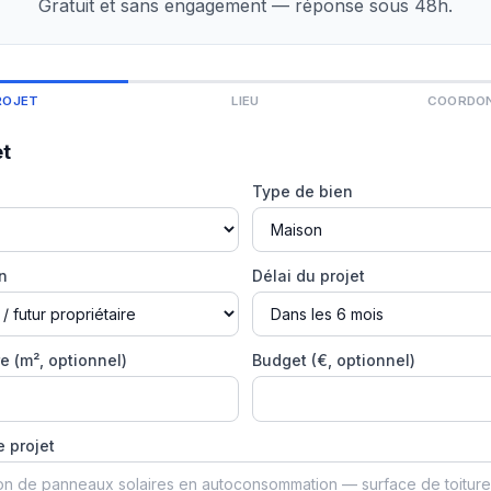
Gratuit et sans engagement — réponse sous 48h.
ROJET
LIEU
COORDO
et
Type de bien
on
Délai du projet
e (m², optionnel)
Budget (€, optionnel)
e projet