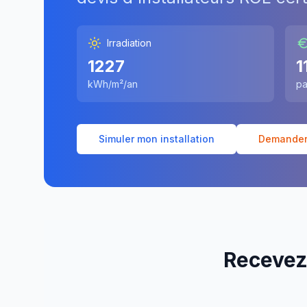
Irradiation
1227
1
kWh/m²/an
pa
Simuler mon installation
Demander 
Recevez 