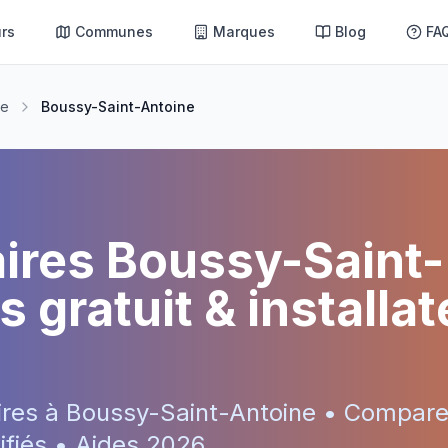
rs
Communes
Marques
Blog
FA
ne
Boussy-Saint-Antoine
aires
Boussy-Saint-
s gratuit & installa
ires à
Boussy-Saint-Antoine
• Compare
tifiés • Aides
2026