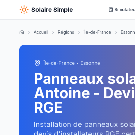
Solaire Simple
Simulateu
Accueil
Régions
Île-de-France
Esson
Île-de-France
•
Essonne
Panneaux sol
Antoine
- Devi
RGE
Installation de panneaux sola
devis d'installateurs RGE cer