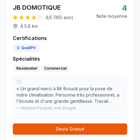
4
JB DOMOTIQUE
Note moyenne
4
/5 (
160
avis)
À
5.8
km
Certifications
QualiPV
Spécialités
Résidentiel
Commercial
«
Un grand merci à Mr Brouck pour la pose de
notre climatisation. Personne très professionnel, a
l'écoute et d'une grande gentillesse. Travail
soigner et précis. Je recommande à 100%, je
—
Marjorie Porquet
, avis Google
n'hésiterais pas à parler de vous. Mme Caron
»
Devis Gratuit