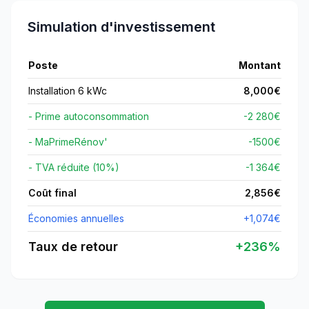
Simulation d'investissement
Poste
Montant
Installation 6 kWc
8,000
€
- Prime autoconsommation
-2 280€
- MaPrimeRénov'
-
1500
€
- TVA réduite (10%)
-1 364€
Coût final
2,856
€
Économies annuelles
+
1,074
€
Taux de retour
+
236
%