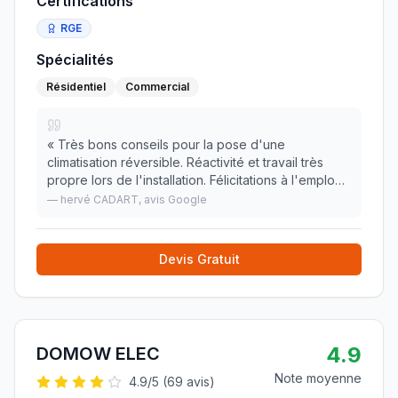
Certifications
RGE
Spécialités
Résidentiel
Commercial
«
Très bons conseils pour la pose d'une
climatisation réversible. Réactivité et travail très
propre lors de l'installation. Félicitations à l'employé
qui l'a mise en place. Je conseille cette société qui
—
hervé CADART
, avis Google
intervenait pour la deuxième fois chez
»
Devis Gratuit
4.9
DOMOW ELEC
Note moyenne
4.9
/5 (
69
avis)