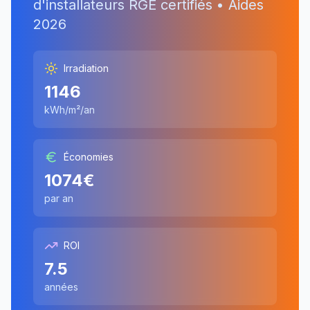
d'installateurs RGE certifiés • Aides
2026
Irradiation
1146
kWh/m²/an
Économies
1074
€
par an
ROI
7.5
années