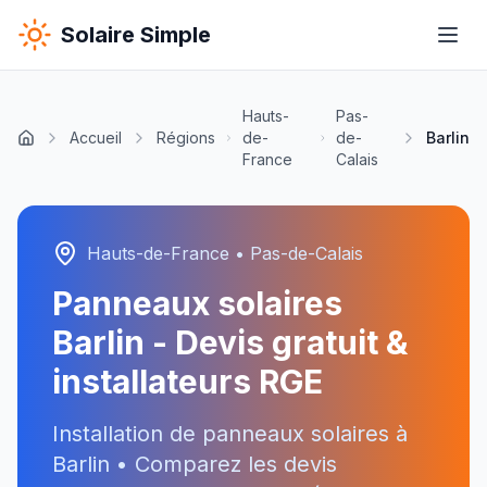
Solaire Simple
Hauts-
Pas-
Accueil
Régions
de-
de-
Barlin
France
Calais
Hauts-de-France
•
Pas-de-Calais
Panneaux solaires
Barlin
- Devis gratuit &
installateurs RGE
Installation de panneaux solaires à
Barlin
• Comparez les devis