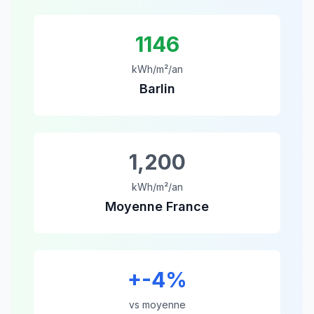
1146
kWh/m²/an
Barlin
1,200
kWh/m²/an
Moyenne France
+
-4
%
vs moyenne