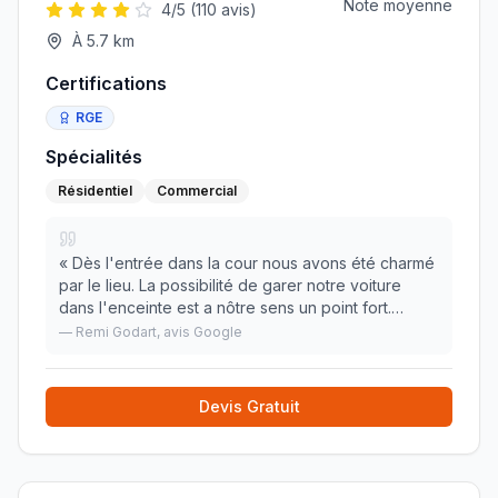
Note moyenne
4
/5 (
110
avis)
À
5.7
km
Certifications
RGE
Spécialités
Résidentiel
Commercial
«
Dès l'entrée dans la cour nous avons été charmé
par le lieu. La possibilité de garer notre voiture
dans l'enceinte est a nôtre sens un point fort.
L'accueil a la réception a été excellent. La chambre
—
Remi Godart
, avis Google
est confortable, la literie de bonne fac
»
Devis Gratuit