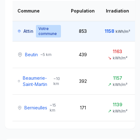
Commune
Population
Irradiation
Votre
Attin
853
1158
kWh/m²
commune
1163
Beutin
439
~
5
km
↘
kWh/m²
Beaumerie-
1157
~
10
392
km
Saint-Martin
↗
kWh/m²
1139
~
15
Bernieulles
171
km
↗
kWh/m²