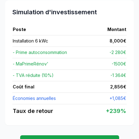
Simulation d'investissement
Poste
Montant
Installation 6 kWc
8,000
€
- Prime autoconsommation
-2 280€
- MaPrimeRénov'
-
1500
€
- TVA réduite (10%)
-1 364€
Coût final
2,856
€
Économies annuelles
+
1,085
€
Taux de retour
+
239
%