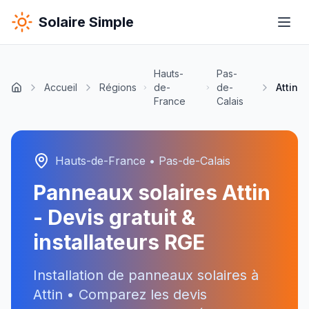
Solaire Simple
Hauts-
Pas-
Accueil
Régions
de-
de-
Attin
France
Calais
Hauts-de-France
•
Pas-de-Calais
Panneaux solaires
Attin
- Devis gratuit &
installateurs RGE
Installation de panneaux solaires à
Attin
• Comparez les devis