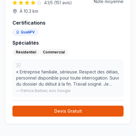
Note moyenne
4.1
/5 (
151
avis)
À
10.3
km
Certifications
QualiPV
Spécialités
Résidentiel
Commercial
«
Entreprise familiale, sérieuse. Respect des délais,
personnel disponible pour toute interrogation. Suivi
du dossier du début à la fin. Travail soigné. Je
recommande vivement.
»
—
Patricia Barbier
, avis Google
Devis Gratuit