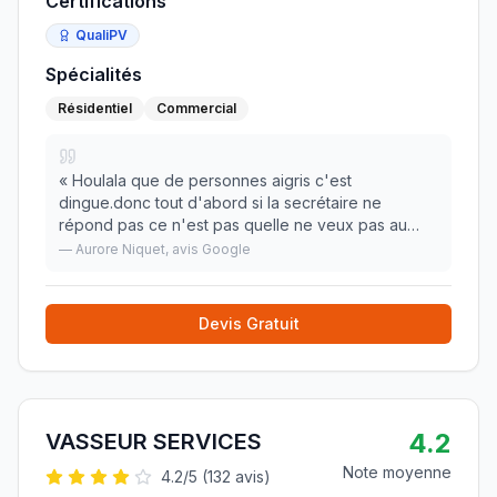
Certifications
QualiPV
Spécialités
Résidentiel
Commercial
«
Houlala que de personnes aigris c'est
dingue.donc tout d'abord si la secrétaire ne
répond pas ce n'est pas quelle ne veux pas au
contraire c'est qu'elle ne peux pas tout simplement
—
Aurore Niquet
, avis Google
!!! Il ya plusieurs médecins au pôle santé faut
qu'elle gèr
»
Devis Gratuit
4.2
VASSEUR SERVICES
Note moyenne
4.2
/5 (
132
avis)