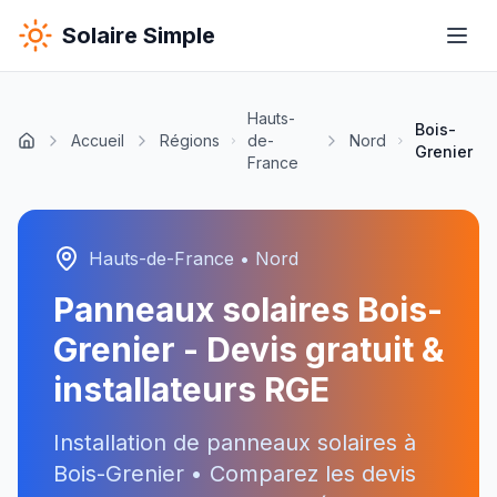
Solaire Simple
Hauts-
Bois-
Accueil
Régions
de-
Nord
Grenier
France
Hauts-de-France
•
Nord
Panneaux solaires
Bois-
Grenier
- Devis gratuit &
installateurs RGE
Installation de panneaux solaires à
Bois-Grenier
• Comparez les devis