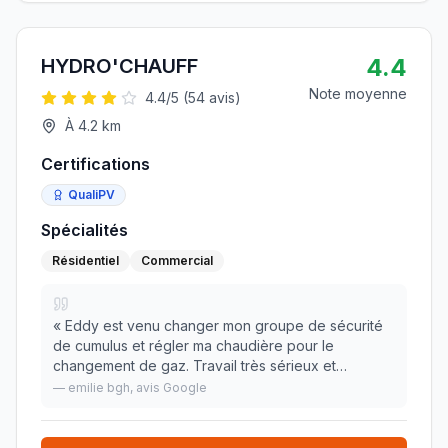
4.4
HYDRO'CHAUFF
Note moyenne
4.4
/5 (
54
avis)
À
4.2
km
Certifications
QualiPV
Spécialités
Résidentiel
Commercial
«
Eddy est venu changer mon groupe de sécurité
de cumulus et régler ma chaudière pour le
changement de gaz. Travail très sérieux et
professionnel, prix correct ! Je recommande
—
emilie bgh
, avis Google
vivement 👍
»