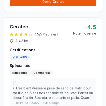
Devis Gratuit
4.5
Ceratec
Note moyenne
4.5
/5 (
195
avis)
À
4.3
km
Certifications
QualiPV
Spécialités
Résidentiel
Commercial
«
Très bien! Première prise de sang ce matin pour
ma fille de 6 ans très sensible et inquiète! Parfait du
début à la fin: Secretaire souriante et polie. Quand
au monsieur qui a fait le prélèvement: très
—
RHIMOU BOUSAID
, avis Google