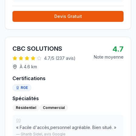
professionnel, courtois et patient avec
»
Devis Gratuit
4.7
CBC SOLUTIONS
Note moyenne
4.7
/5 (
237
avis)
À
4.6
km
Certifications
RGE
Spécialités
Résidentiel
Commercial
«
Facile d'accès,personnel agréable. Bien situé.
»
—
Gharib Sidel
, avis Google