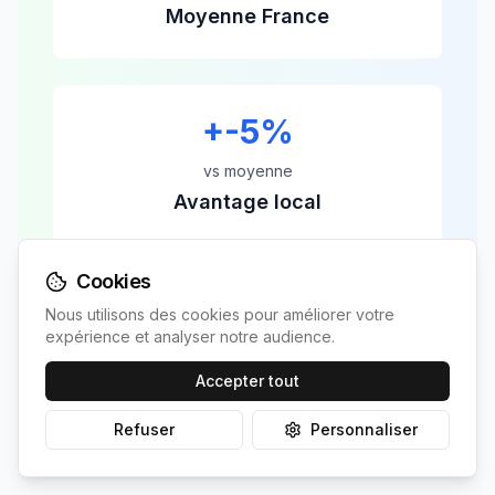
Moyenne France
+
-5
%
vs moyenne
Avantage local
Cookies
Bois-Grenier
bénéficie d'un avantage de
-5
%
par rapport à la moyenne nationale, ce qui se
Nous utilisons des cookies pour améliorer votre
traduit par une production supérieure et un
expérience et analyser notre audience.
retour sur investissement plus rapide de
7.5
Accepter tout
ans.
Refuser
Personnaliser