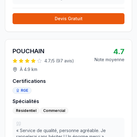
Devis Gratuit
4.7
POUCHAIN
Note moyenne
4.7
/5 (
97
avis)
À
4.9
km
Certifications
RGE
Spécialités
Résidentiel
Commercial
«
Service de qualité, personne agréable. Je
rappelerai sans hésiter ! Un énorme merci
»