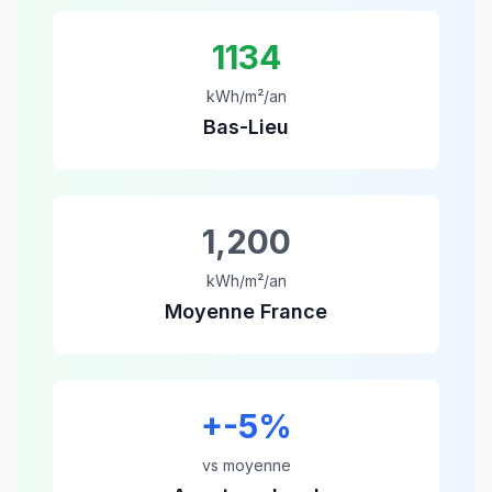
1134
kWh/m²/an
Bas-Lieu
1,200
kWh/m²/an
Moyenne France
+
-5
%
vs moyenne