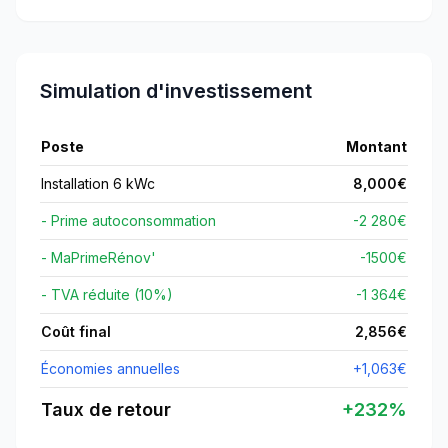
Simulation d'investissement
Poste
Montant
Installation 6 kWc
8,000
€
- Prime autoconsommation
-2 280€
- MaPrimeRénov'
-
1500
€
- TVA réduite (10%)
-1 364€
Coût final
2,856
€
Économies annuelles
+
1,063
€
Taux de retour
+
232
%