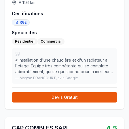
À
11.6
km
Certifications
RGE
Spécialités
Résidentiel
Commercial
«
Installation d'une chaudière et d'un radiateur à
l'étage. Équipe très compétente qui se complète
admirablement, qui se questionne pour la meilleure
réalisation du travail. Nous vous recommandons
—
Maryse DRANCOURT
, avis Google
vivement. M&J D
»
Devis Gratuit
4.5
CAP COMBLES SARL