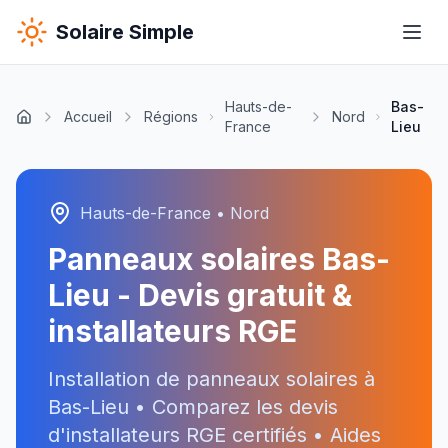
Solaire Simple
Hauts-de-
Bas-
Accueil
Régions
Nord
France
Lieu
Hauts-de-France
•
Nord
Panneaux solaires
Bas-
Lieu
- Devis gratuit &
installateurs RGE
Installation de panneaux solaires à
Bas-Lieu
• Comparez les devis
d'installateurs RGE certifiés • Aides