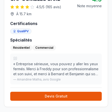
Note moyenne
4.5
/5 (
165
avis)
À
15.7
km
Certifications
QualiPV
Spécialités
Résidentiel
Commercial
«
Entreprise sérieuse, vous pouvez y aller les yeux
fermés. Merci à Freddy pour son professionnalisme
et son suivi, et merci à Bernard et Benjamin qui sont
intervenus sur le chantier. Nous avons fait
—
Amandine Matha
, avis Google
aménager nos combles et sommes ravis du ré
»
Devis Gratuit