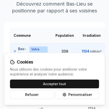
Découvrez comment
Bas-Lieu
se
positionne par rapport à ses voisines
Commune
Population
Irradiation
Bas-
Votre
339
1134
kWh/m²
commune
Lieu
Cookies
Avesnes-sur-
1139
~
5
Nous utilisons des cookies pour améliorer votre
4118
km
Helpe
↘
kWh/m²
expérience et analyser notre audience.
Accepter tout
1130
Beugnies
611
~
10
km
↗
kWh/m²
Refuser
Personnaliser
1134
~
15