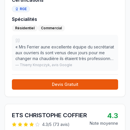
Certifications
RGE
Spécialités
Résidentiel
Commercial
«
Mrs Ferrier aune excellente équipe du secrétariat
aux ouvriers ils sont venus deux jours pour me
changer ma chaudière ils étaient très professionnel
et discrets je recommande cette entreprise
»
—
Thierry Knopczyk
, avis Google
Devis Gratuit
4.3
ETS CHRISTOPHE COFFIER
Note moyenne
4.3
/5 (
73
avis)