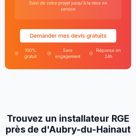
Suivi de votre projet jusqu'à la mise en
service
Demander mes devis gratuits
100%
Sans
Réponse en
gratuit
engagement
24h
Trouvez un installateur RGE
près de
d'
Aubry-du-Hainaut