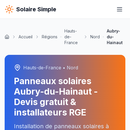
Solaire Simple
Hauts-
Aubry-
Accueil
Régions
de-
Nord
du-
France
Hainaut
Hauts-de-France
•
Nord
Panneaux solaires
Aubry-du-Hainaut
-
Devis gratuit &
installateurs RGE
Installation de panneaux solaires à