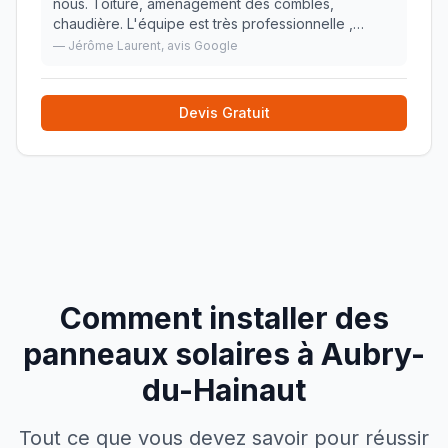
nous. Toiture, aménagement des combles,
chaudière. L'équipe est très professionnelle ,
sympathique et travail proprement. Nous
—
Jérôme Laurent
, avis Google
recommandons.
»
Devis Gratuit
Comment installer des
panneaux solaires à
Aubry-
du-Hainaut
Tout ce que vous devez savoir pour réussir