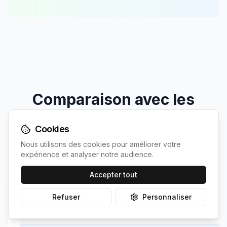
Comparaison avec les
communes les plus proches
Cookies
Découvrez comment
Aubry-du-Hainaut
se
Nous utilisons des cookies pour améliorer votre
expérience et analyser notre audience.
positionne par rapport à ses voisines
Accepter tout
Refuser
Personnaliser
Commune
Population
Irradiation