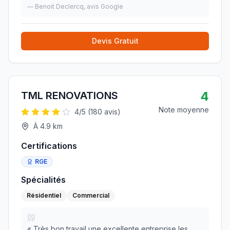
délais souhaités par une équipe professionnelle et
—
Benoit Declercq
, avis Google
sympathique. Rien à redire.
»
Devis Gratuit
4
TML RENOVATIONS
Note moyenne
4
/5 (
180
avis)
À
4.9
km
Certifications
RGE
Spécialités
Résidentiel
Commercial
«
Très bon travail une excellente entreprise les