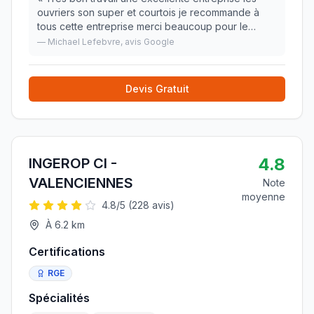
ouvriers son super et courtois je recommande à
tous cette entreprise merci beaucoup pour le
travail que vous avez effectué chez moi
»
—
Michael Lefebvre
, avis Google
Devis Gratuit
4.8
INGEROP CI -
VALENCIENNES
Note
moyenne
4.8
/5 (
228
avis)
À
6.2
km
Certifications
RGE
Spécialités