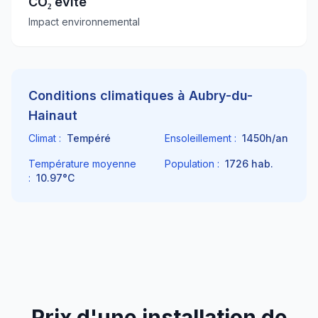
CO₂ évité
Impact environnemental
Conditions climatiques à
Aubry-du-
Hainaut
Climat :
Tempéré
Ensoleillement :
1450
h/an
Température moyenne
Population :
1726
hab.
:
10.97
°C
Prix d'une installation de