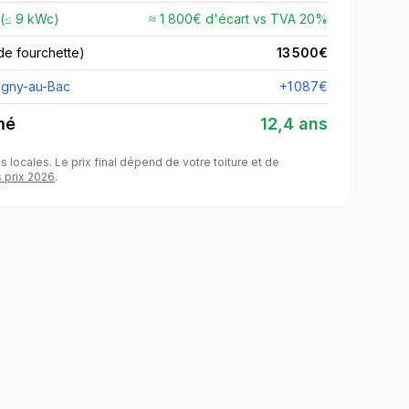
 (≤
9
kWc)
≈ 1 800€ d'écart vs TVA
20
%
de fourchette)
13 500
€
igny-au-Bac
+
1 087
€
mé
12,4 ans
s locales. Le prix final dépend de votre toiture et de
s prix
2026
.