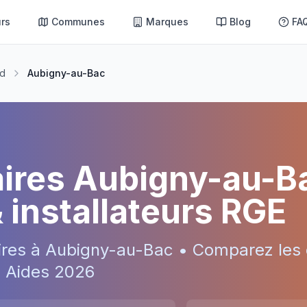
rs
Communes
Marques
Blog
FA
d
Aubigny-au-Bac
aires
Aubigny-au-B
& installateurs RGE
ires à
Aubigny-au-Bac
• Comparez les 
 • Aides
2026