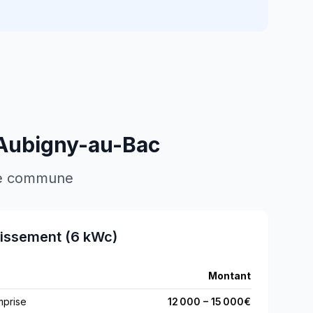
Aubigny-au-Bac
tre commune
tissement (6 kWc)
Montant
mprise
12 000
–
15 000
€