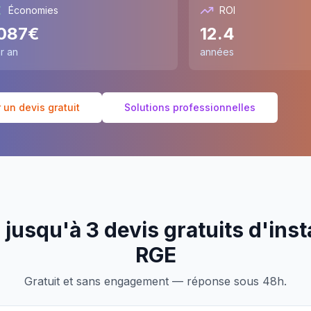
Économies
ROI
087
€
12.4
r an
années
un devis gratuit
Solutions professionnelles
jusqu'à 3 devis gratuits d'inst
RGE
Gratuit et sans engagement — réponse sous 48h.