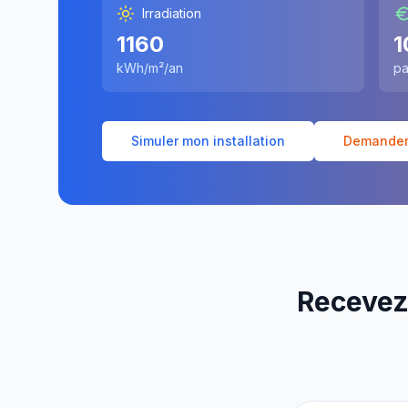
Irradiation
1160
1
kWh/m²/an
pa
Simuler mon installation
Demander 
Recevez 