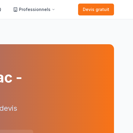
Q
Professionnels
Devis gratuit
ac
-
devis