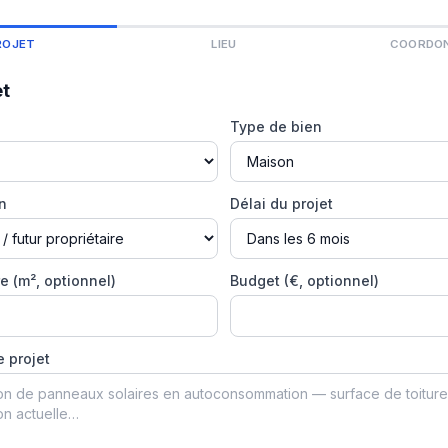
ROJET
LIEU
COORDO
et
Type de bien
on
Délai du projet
e (m², optionnel)
Budget (€, optionnel)
e projet