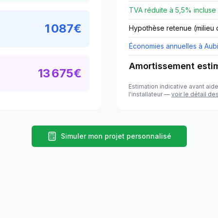
TVA réduite à
5,5
% incluse
1 087
€
Hypothèse retenue (milieu 
Économies annuelles à
Aub
Amortissement esti
13 675
€
Estimation indicative avant aide
l'installateur —
voir le détail de
Simuler mon projet personnalisé