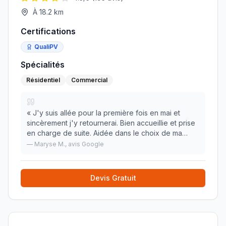
À
18.2
km
Certifications
QualiPV
Spécialités
Résidentiel
Commercial
«
J'y suis allée pour la première fois en mai et
sincèrement j'y retournerai. Bien accueillie et prise
en charge de suite. Aidée dans le choix de ma
monture. Et récupéré mes lunettes en à peine deux
—
Maryse M.
, avis Google
semaines. Personnel très gentil, à l'écoute
»
Devis Gratuit