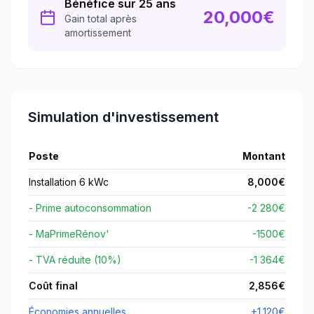
Bénéfice sur 25 ans
20,000
€
Gain total après
amortissement
Simulation d'investissement
Poste
Montant
Installation 6 kWc
8,000
€
- Prime autoconsommation
-2 280€
- MaPrimeRénov'
-
1500
€
- TVA réduite (10%)
-1 364€
Coût final
2,856
€
Économies annuelles
+
1,120
€