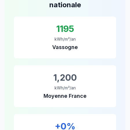
nationale
1195
kWh/m²/an
Vassogne
1,200
kWh/m²/an
Moyenne France
+
0
%