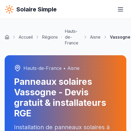
Solaire Simple
Hauts-
Accueil
Régions
de-
Aisne
Vassogne
France
Hauts-de-France
•
Aisne
Panneaux solaires
Vassogne
- Devis
gratuit & installateurs
RGE
Installation de panneaux solaires à