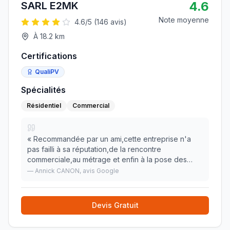
4.6
SARL E2MK
Note moyenne
4.6
/5 (
146
avis)
À
18.2
km
Certifications
QualiPV
Spécialités
Résidentiel
Commercial
«
Recommandée par un ami,cette entreprise n'a
pas failli à sa réputation,de la rencontre
commerciale,au métrage et enfin à la pose des
fenêtres et volets roulants. Je suis enchantée de
—
Annick CANON
, avis Google
ce choix. Tout fut fluide et d'un professionnalisme
à tou
»
Devis Gratuit