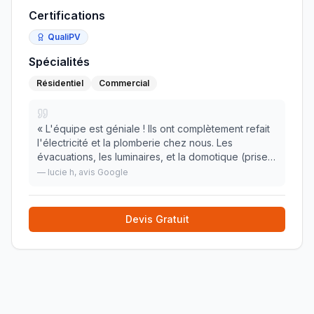
Certifications
QualiPV
Spécialités
Résidentiel
Commercial
«
L'équipe est géniale ! Ils ont complètement refait
l'électricité et la plomberie chez nous. Les
évacuations, les luminaires, et la domotique (prises
interrupteurs et tête thermostatique). La maison
—
lucie h
, avis Google
étant ancienne j'avais peur d'avoir des tu
»
Devis Gratuit