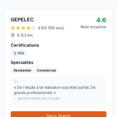
4.6
GEPELEC
Note moyenne
4.6
/5 (
156
avis)
À
12.5
km
Certifications
RGE
Spécialités
Résidentiel
Commercial
«
De l'étude à lar éalisation tout était parfait. De
grands professionnels
»
—
gérald Cochet
, avis Google
Devis Gratuit