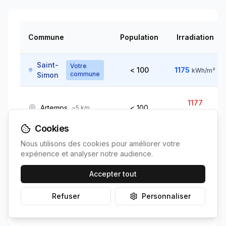
Commune
Population
Irradiation
Saint-
Votre
< 100
1175
kWh/m²
commune
Simon
1177
Artemps
< 100
~
5
km
↘
kWh/m²
Cookies
Nous utilisons des cookies pour améliorer votre
1174
Annois
< 100
~
10
km
expérience et analyser notre audience.
↗
kWh/m²
Accepter tout
Tugny-et-
1177
~
15
< 100
Refuser
Personnaliser
km
Pont
↘
kWh/m²