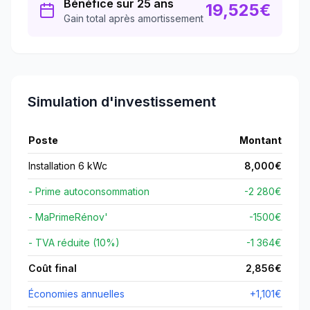
Bénéfice sur 25 ans
19,525
€
Gain total après amortissement
Simulation d'investissement
Poste
Montant
Installation 6 kWc
8,000
€
- Prime autoconsommation
-2 280€
- MaPrimeRénov'
-
1500
€
- TVA réduite (10%)
-1 364€
Coût final
2,856
€
Économies annuelles
+
1,101
€