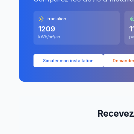
Irradiation
1209
1
kWh/m²/an
pa
Simuler mon installation
Demander 
Recevez 