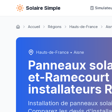
Solaire Simple
Simulateu
Accueil
Régions
Hauts-de-France
Ais
Hauts-de-France
•
Aisne
Panneaux sol
et-Ramecourt
installateurs 
Installation de panneaux sola
Comparez les devis d'installa