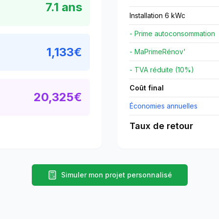
7.1
ans
Installation 6 kWc
- Prime autoconsommation
1,133
€
- MaPrimeRénov'
- TVA réduite (10%)
Coût final
20,325
€
Économies annuelles
Taux de retour
Simuler mon projet personnalisé