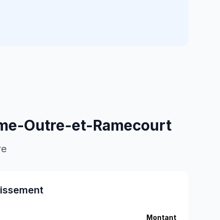
rme-Outre-et-Ramecourt
re
tissement
Montant