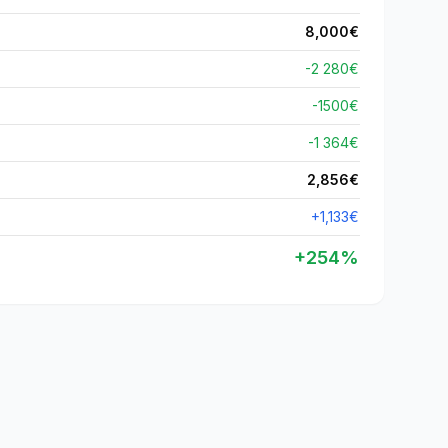
8,000
€
-2 280€
-
1500
€
-1 364€
2,856
€
+
1,133
€
+
254
%