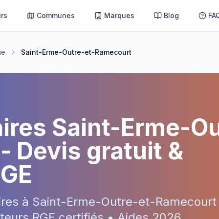
rs
Communes
Marques
Blog
FA
ne
Saint-Erme-Outre-et-Ramecourt
aires
Saint-Erme-Ou
- Devis gratuit &
RGE
ires à
Saint-Erme-Outre-et-Ramecourt
teurs RGE certifiés • Aides
2026