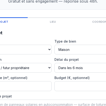
Gratuit et sans engagement — réponse sous 48h.
ROJET
LIEU
COORDO
et
Type de bien
on
Délai du projet
e (m², optionnel)
Budget (€, optionnel)
e projet