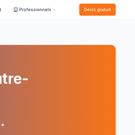
Q
Professionnels
Devis gratuit
tre-
•