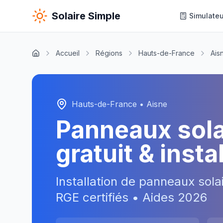
Solaire Simple
Simulateu
Accueil
Régions
Hauts-de-France
Ais
Hauts-de-France
•
Aisne
Panneaux sol
gratuit & inst
Installation de panneaux sola
RGE certifiés • Aides
2026