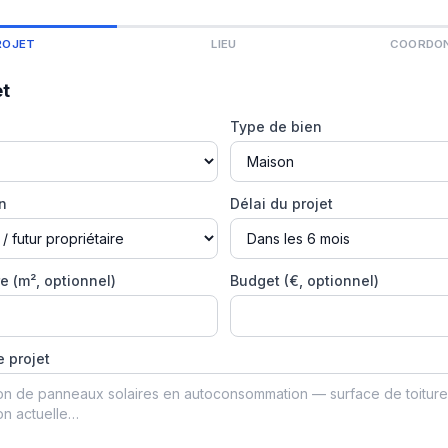
ROJET
LIEU
COORDO
et
Type de bien
on
Délai du projet
e (m², optionnel)
Budget (€, optionnel)
e projet