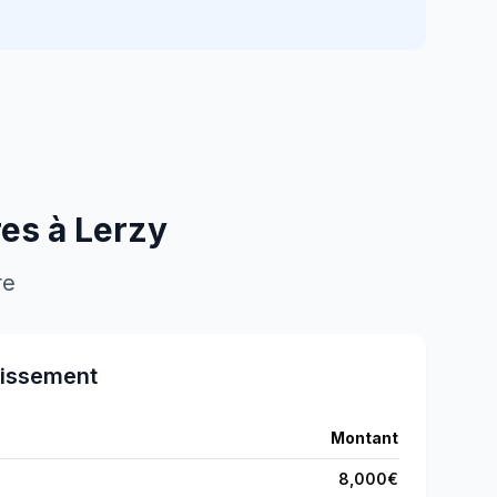
res à
Lerzy
re
tissement
Montant
8,000
€