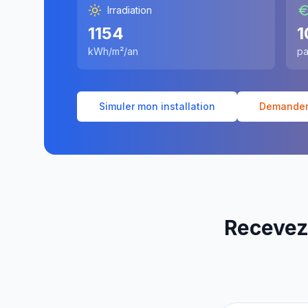
Irradiation
1154
1
kWh/m²/an
pa
Simuler mon installation
Demander 
Recevez 