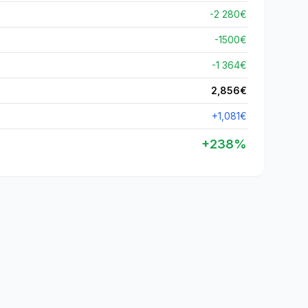
-2 280€
-
1500
€
-1 364€
2,856
€
+
1,081
€
+
238
%