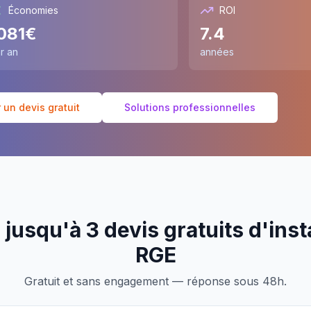
Économies
ROI
081
€
7.4
r an
années
un devis gratuit
Solutions professionnelles
jusqu'à 3 devis gratuits d'inst
RGE
Gratuit et sans engagement — réponse sous 48h.