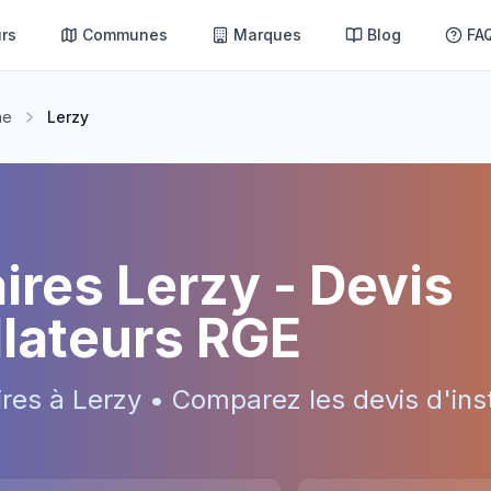
rs
Communes
Marques
Blog
FA
ne
Lerzy
aires
Lerzy
- Devis
allateurs RGE
ires à
Lerzy
• Comparez les devis d'inst