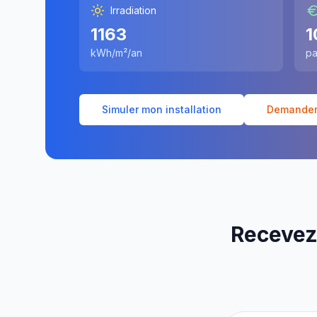
Irradiation
1163
1
kWh/m²/an
pa
Simuler mon installation
Demander 
Recevez 