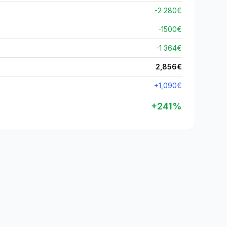
-2 280€
-
1500
€
-1 364€
2,856
€
+
1,090
€
+
241
%