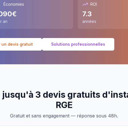
Économies
ROI
090
€
7.3
r an
années
un devis gratuit
Solutions professionnelles
jusqu'à 3 devis gratuits d'inst
RGE
Gratuit et sans engagement — réponse sous 48h.