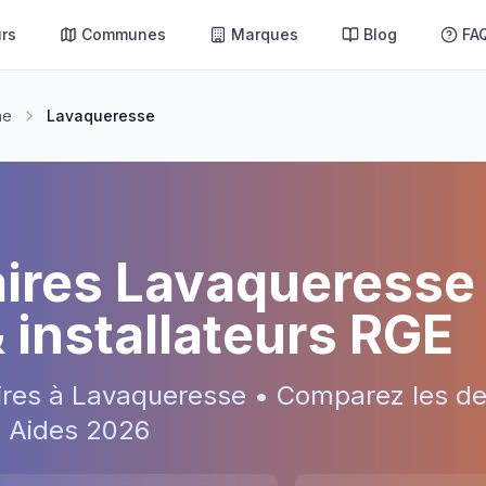
rs
Communes
Marques
Blog
FA
ne
Lavaqueresse
aires
Lavaqueresse
& installateurs RGE
ires à
Lavaqueresse
• Comparez les de
 • Aides
2026