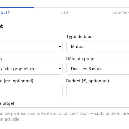
ROJET
LIEU
COORDO
et
Type de bien
on
Délai du projet
e (m², optionnel)
Budget (€, optionnel)
e projet