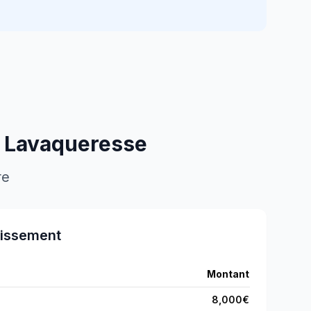
à
Lavaqueresse
re
tissement
Montant
8,000
€