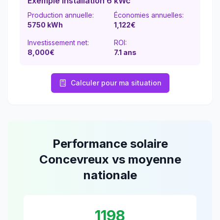
Exemple installation 6 kWc
Production annuelle:
Économies annuelles:
5750
kWh
1,122
€
Investissement net:
ROI:
8,000€
7.1
ans
Calculer pour ma situation
Performance solaire
Concevreux
vs moyenne
nationale
1198