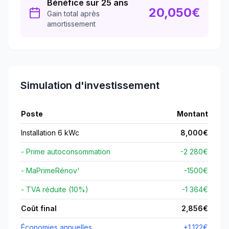
Bénéfice sur 25 ans
20,050
€
Gain total après
amortissement
Simulation d'investissement
Poste
Montant
Installation 6 kWc
8,000
€
- Prime autoconsommation
-2 280€
- MaPrimeRénov'
-
1500
€
- TVA réduite (10%)
-1 364€
Coût final
2,856
€
Économies annuelles
+
1,122
€