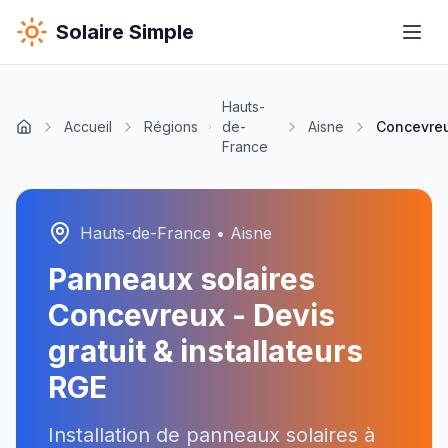
Solaire Simple
Hauts-
Accueil
Régions
de-
Aisne
Concevre
France
Hauts-de-France
•
Aisne
Panneaux solaires
Concevreux
- Devis
gratuit & installateurs
RGE
Installation de panneaux solaires à