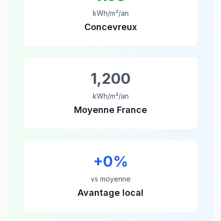
kWh/m²/an
Concevreux
1,200
kWh/m²/an
Moyenne France
+
0
%
vs moyenne
Avantage local