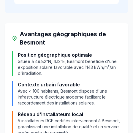
Avantages géographiques
de
Besmont
Position géographique optimale
Située à
49.82
°N,
4.12
°E,
Besmont
bénéficie d'une
exposition solaire favorable avec
1143
kWh/m²/an
d'irradiation.
Contexte urbain favorable
Avec
< 100
habitants,
Besmont
dispose d'une
infrastructure électrique moderne facilitant le
raccordement des installations solaires.
Réseau d'installateurs local
5
installateurs RGE certifiés interviennent à
Besmont
,
garantissant une installation de qualité et un service
après-vente de proximité.