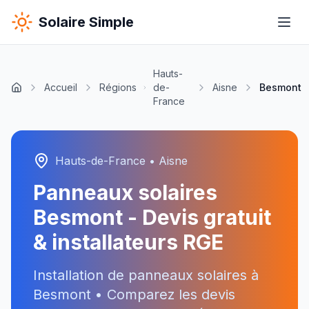
Solaire Simple
Hauts-
Accueil
Régions
de-
Aisne
Besmont
France
Hauts-de-France
•
Aisne
Panneaux solaires
Besmont
- Devis gratuit
& installateurs RGE
Installation de panneaux solaires à
Besmont
• Comparez les devis