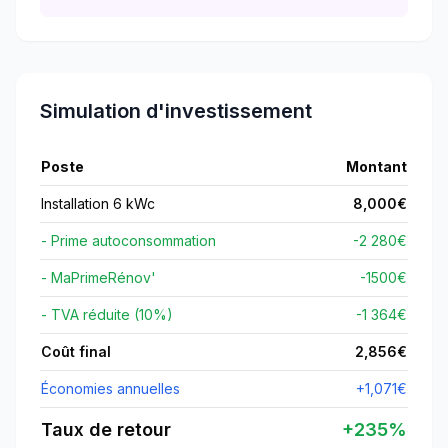
Simulation d'investissement
Poste
Montant
Installation 6 kWc
8,000
€
- Prime autoconsommation
-2 280€
- MaPrimeRénov'
-
1500
€
- TVA réduite (10%)
-1 364€
Coût final
2,856
€
Économies annuelles
+
1,071
€
Taux de retour
+
235
%