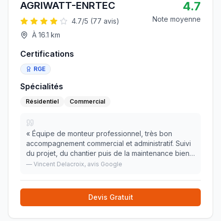
4.7
AGRIWATT-ENRTEC
Note moyenne
4.7
/5 (
77
avis)
À
16.1
km
Certifications
RGE
Spécialités
Résidentiel
Commercial
«
Équipe de monteur professionnel, très bon
accompagnement commercial et administratif. Suivi
du projet, du chantier puis de la maintenance bien
organisé. Production conforme au prévisionnel.
»
—
Vincent Delacroix
, avis Google
Devis Gratuit