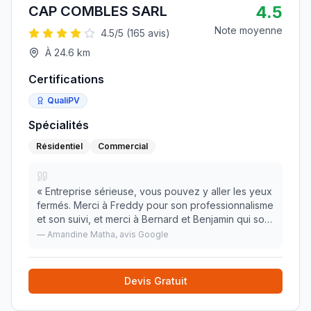
4.5
CAP COMBLES SARL
Note moyenne
4.5
/5 (
165
avis)
À
24.6
km
Certifications
QualiPV
Spécialités
Résidentiel
Commercial
«
Entreprise sérieuse, vous pouvez y aller les yeux
fermés. Merci à Freddy pour son professionnalisme
et son suivi, et merci à Bernard et Benjamin qui sont
intervenus sur le chantier. Nous avons fait
—
Amandine Matha
, avis Google
aménager nos combles et sommes ravis du ré
»
Devis Gratuit