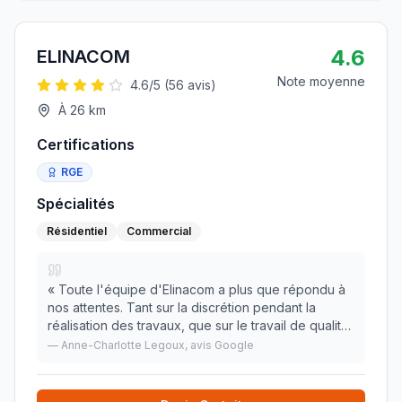
4.6
ELINACOM
Note moyenne
4.6
/5 (
56
avis)
À
26
km
Certifications
RGE
Spécialités
Résidentiel
Commercial
«
Toute l'équipe d'Elinacom a plus que répondu à
nos attentes. Tant sur la discrétion pendant la
réalisation des travaux, que sur le travail de qualité
effectué. Nous sommes très satisfait et nous vous
—
Anne-Charlotte Legoux
, avis Google
remercions pour votre professionnalisme
»