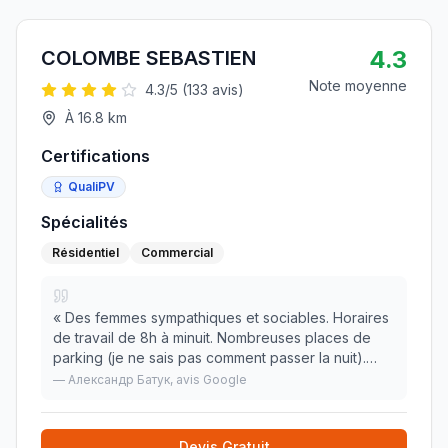
4.3
COLOMBE SEBASTIEN
Note moyenne
4.3
/5 (
133
avis)
À
16.8
km
Certifications
QualiPV
Spécialités
Résidentiel
Commercial
«
Des femmes sympathiques et sociables. Horaires
de travail de 8h à minuit. Nombreuses places de
parking (je ne sais pas comment passer la nuit).
Bonne continuation, gardez tout propre !
»
—
Александр Батук
, avis Google
Devis Gratuit