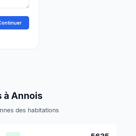
Continuer
s à
Annois
ennes des habitations