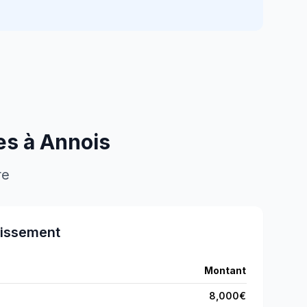
es à
Annois
re
tissement
Montant
8,000
€