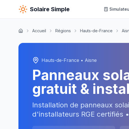
Solaire Simple
Simulateu
Accueil
Régions
Hauts-de-France
Ais
Hauts-de-France
•
Aisne
Panneaux sol
gratuit & inst
Installation de panneaux sola
d'installateurs RGE certifiés