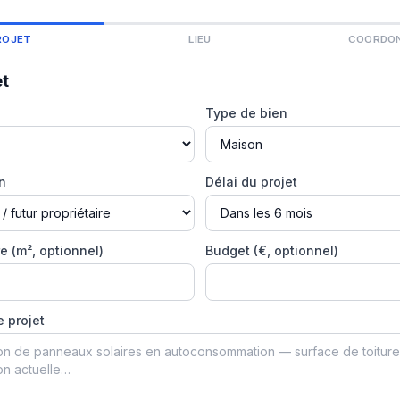
ROJET
LIEU
COORDO
et
Type de bien
on
Délai du projet
e (m², optionnel)
Budget (€, optionnel)
e projet