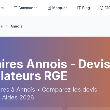
rs
Communes
Marques
Blog
FA
ne
Annois
aires
Annois
- Devi
allateurs RGE
ires à
Annois
• Comparez les devis
 • Aides
2026