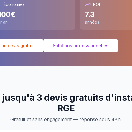
Économies
ROI
100
€
7.3
r an
années
un devis gratuit
Solutions professionnelles
jusqu'à 3 devis gratuits d'inst
RGE
Gratuit et sans engagement — réponse sous 48h.