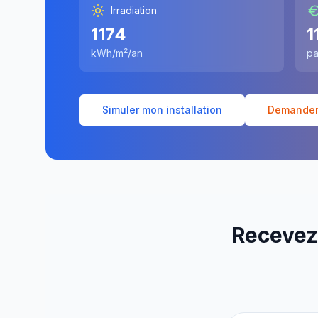
Irradiation
1174
1
kWh/m²/an
pa
Simuler mon installation
Demander 
Recevez 