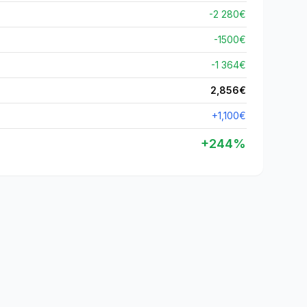
-2 280€
-
1500
€
-1 364€
2,856
€
+
1,100
€
+
244
%