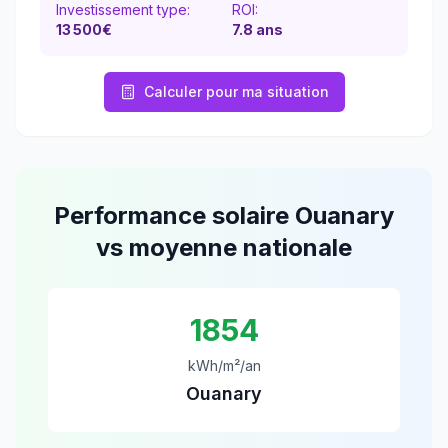
Investissement type:
ROI:
13 500
€
7.8
ans
Calculer pour ma situation
Performance solaire
Ouanary
vs moyenne nationale
1854
kWh/m²/an
Ouanary