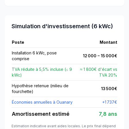
Simulation d'investissement (6 kWc)
Poste
Montant
Installation 6 kWc, pose
12 000
–
15 000
€
comprise
TVA réduite à
5,5
% incluse (≤
9
≈ 1 800€ d'écart vs
kWc)
TVA
20
%
Hypothèse retenue (milieu de
13 500
€
fourchette)
Économies annuelles à
Ouanary
+
1 737
€
Amortissement estimé
7,8 ans
Estimation indicative avant aides locales. Le prix final dépend