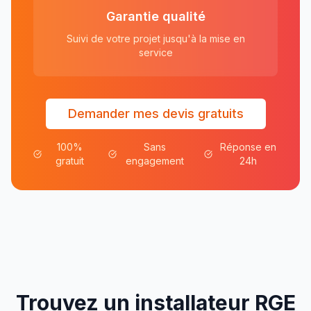
Garantie qualité
Suivi de votre projet jusqu'à la mise en
service
Demander mes devis gratuits
100%
Sans
Réponse en
gratuit
engagement
24h
Trouvez un installateur RGE