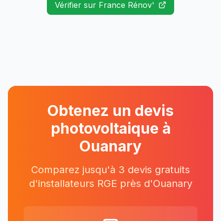
Vérifier sur France Rénov'
Obtenez un devis
photovoltaique à
Ouanary
Comparez jusqu'à 3 devis gratuits
d'installateurs RGE près
d'
Ouanary