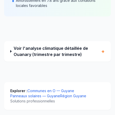
Amortissement en
7.8
ans grâce aux conditions
locales favorables
Voir l'analyse climatique détaillée de
+
Ouanary
(trimestre par trimestre)
Explorer :
Communes en
O
—
Guyane
Panneaux solaires —
Guyane
Région
Guyane
Solutions professionnelles