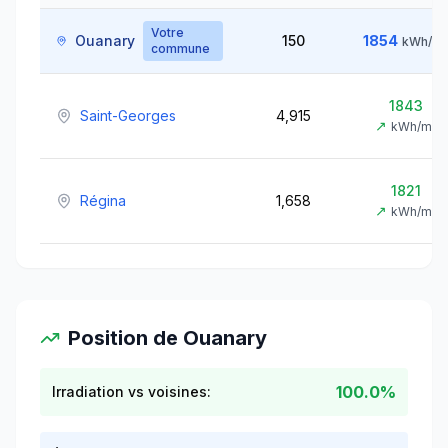
Votre
Ouanary
150
1854
kWh/m
commune
1843
Saint-Georges
4,915
↗
kWh/m²
1821
Régina
1,658
↗
kWh/m²
Position de
Ouanary
100.0%
Irradiation vs voisines: