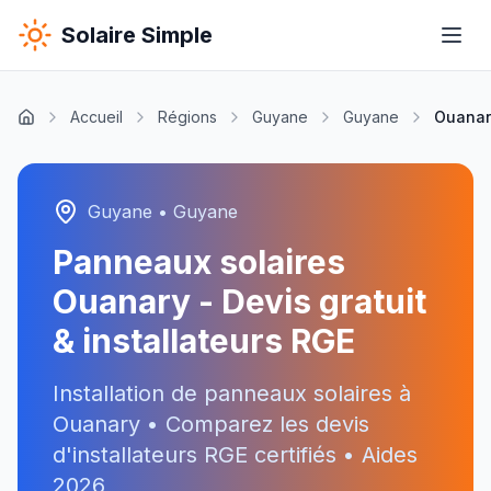
Solaire Simple
Accueil
Régions
Guyane
Guyane
Ouanar
Guyane
•
Guyane
Panneaux solaires
Ouanary
- Devis gratuit
& installateurs RGE
Installation de panneaux solaires à
Ouanary
• Comparez les devis
d'installateurs RGE certifiés • Aides
2026