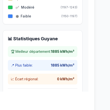
✅
Modéré
(
1197-1243
)
❄️
Faible
(
1150-1197
)
📊 Statistiques
Guyane
🏆 Meilleur département:
1885
kWh/m²
📍 Plus faible:
1885
kWh/m²
📈 Écart régional:
0
kWh/m²
1
département
analysé