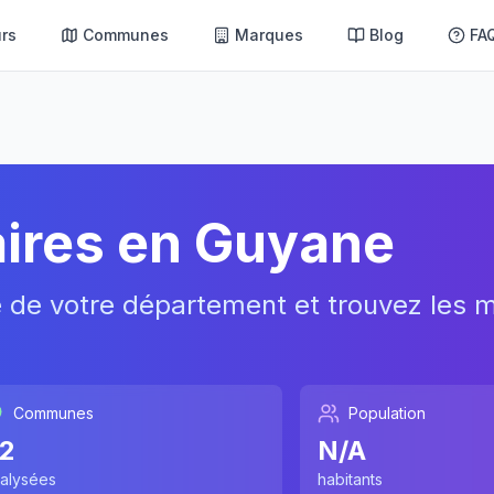
rs
Communes
Marques
Blog
FA
ires en
Guyane
e de votre département et trouvez les m
Communes
Population
2
N/A
alysées
habitants