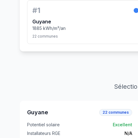
#
1
Guyane
1885
kWh/m²/an
22
commune
s
Sélecti
Guyane
22
communes
Potentiel solaire
Excellent
Installateurs RGE
N/A