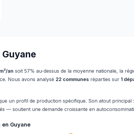
n
Guyane
m²/an
soit 57% au-dessus de la moyenne nationale
, la rég
nce
. Nous avons analysé
22
communes
réparties sur
1
dép
que un profil de production spécifique. Son atout principal 
lés
— soutient une demande croissante en autoconsommation
n en
Guyane