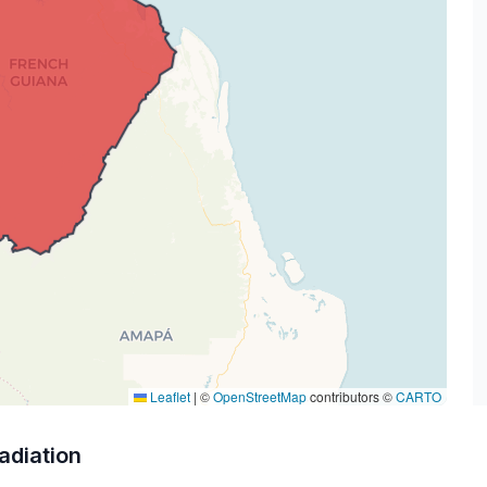
Leaflet
|
©
OpenStreetMap
contributors ©
CARTO
adiation