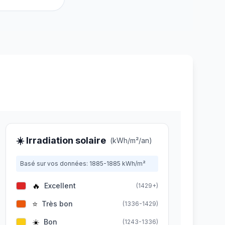
☀️ Irradiation solaire
(kWh/m²/an)
Basé sur vos données:
1885
-
1885
kWh/m²
🔥
Excellent
(
1429+
)
⭐
Très bon
(
1336-1429
)
☀️
Bon
(
1243-1336
)