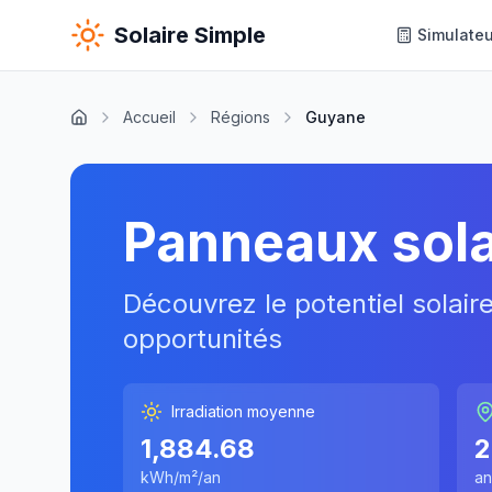
Solaire Simple
Simulateu
Accueil
Régions
Guyane
Panneaux sola
Découvrez le potentiel solair
opportunités
Irradiation moyenne
1,884.68
2
kWh/m²/an
an