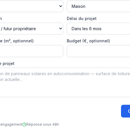
on
Délai du projet
e (m², optionnel)
Budget (€, optionnel)
e projet
ns engagement
Réponse sous 48h