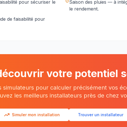
isabilité pour sécuriser le
Saison des pluies
— à intég
le rendement.
de de faisabilité pour
découvrir votre potentiel s
os simulateurs pour calculer précisément vos é
uvez les meilleurs installateurs près de chez vo
Simuler mon installation
Trouver un installateur