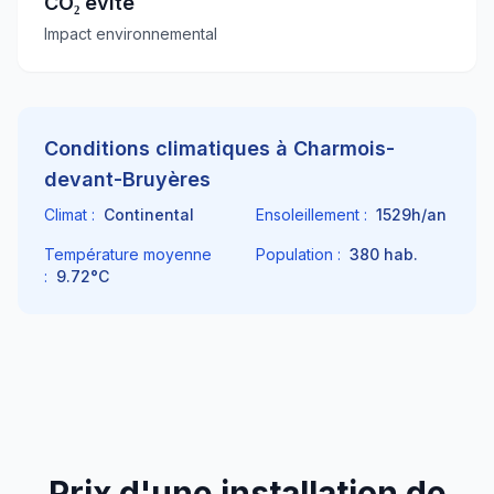
CO₂ évité
Impact environnemental
Conditions climatiques à
Charmois-
devant-Bruyères
Climat :
Continental
Ensoleillement :
1529
h/an
Température moyenne
Population :
380
hab.
:
9.72
°C
Prix d'une installation de