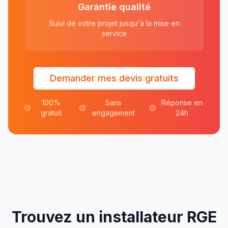
Garantie qualité
Suivi de votre projet jusqu'à la mise en
service
Demander mes devis gratuits
100%
Sans
Réponse en
gratuit
engagement
24h
Trouvez un installateur RGE