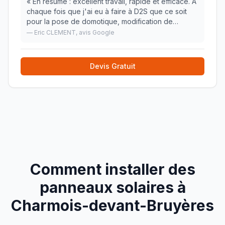
«
En résumé : excellent travail, rapide et efficace. A
chaque fois que j'ai eu à faire à D2S que ce soit
pour la pose de domotique, modification de
l'installation en heure creuse, la pose d'une borne
—
Eric CLEMENT
, avis Google
pour recharge d'une voiture électrique ou
»
Devis Gratuit
Comment installer des
panneaux solaires à
Charmois-devant-Bruyères