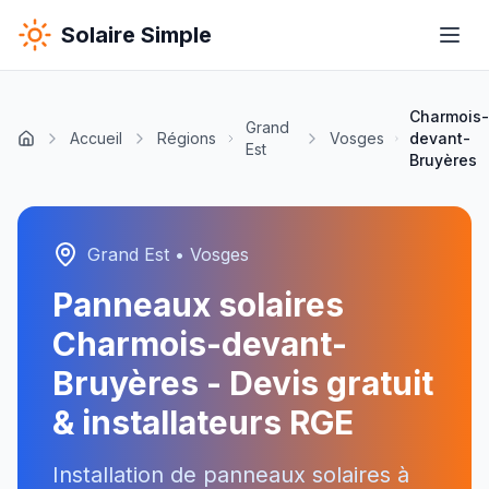
Solaire Simple
Charmois-
Grand
Accueil
Régions
Vosges
devant-
Est
Bruyères
Grand Est
•
Vosges
Panneaux solaires
Charmois-devant-
Bruyères
- Devis gratuit
& installateurs RGE
Installation de panneaux solaires à