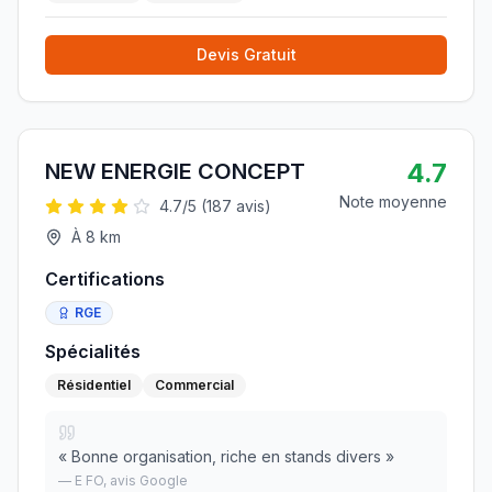
Devis Gratuit
4.7
NEW ENERGIE CONCEPT
Note moyenne
4.7
/5 (
187
avis)
À
8
km
Certifications
RGE
Spécialités
Résidentiel
Commercial
«
Bonne organisation, riche en stands divers
»
—
E FO
, avis Google