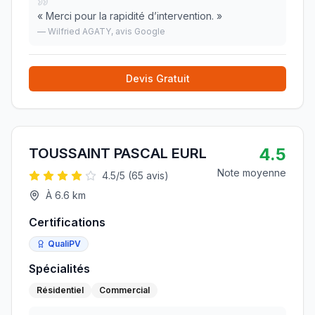
«
Merci pour la rapidité d’intervention.
»
—
Wilfried AGATY
, avis Google
Devis Gratuit
4.5
TOUSSAINT PASCAL EURL
Note moyenne
4.5
/5 (
65
avis)
À
6.6
km
Certifications
QualiPV
Spécialités
Résidentiel
Commercial