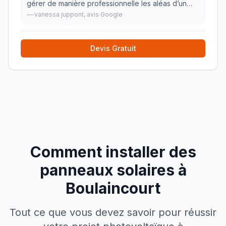
gérer de manière professionnelle les aléas d’un
chantier en me rassurant et en étant présent. Je
—
vanessa juppont
, avis Google
recommande vivement et en plus il est super
sympa :)
»
Devis Gratuit
Comment installer des
panneaux solaires à
Boulaincourt
Tout ce que vous devez savoir pour réussir