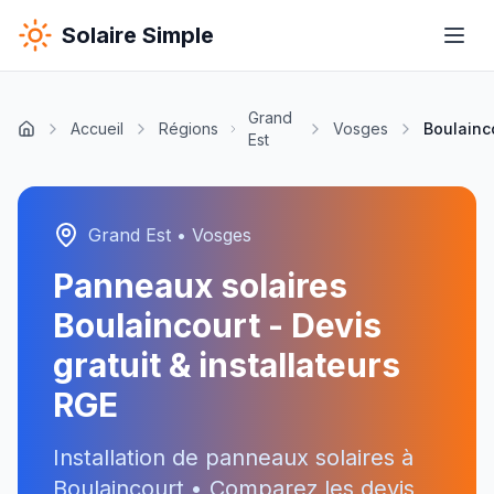
Solaire Simple
Grand
Accueil
Régions
Vosges
Boulainc
Est
Grand Est
•
Vosges
Panneaux solaires
Boulaincourt
- Devis
gratuit & installateurs
RGE
Installation de panneaux solaires à
Boulaincourt
• Comparez les devis