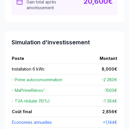
20,600
€
Gain total après
amortissement
Simulation d'investissement
Poste
Montant
Installation 6 kWc
8,000
€
- Prime autoconsommation
-2 280€
- MaPrimeRénov'
-
1500
€
- TVA réduite (10%)
-1 364€
Coût final
2,856
€
Économies annuelles
+
1,144
€