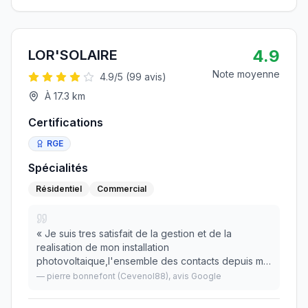
4.9
LOR'SOLAIRE
Note moyenne
4.9
/5 (
99
avis)
À
17.3
km
Certifications
RGE
Spécialités
Résidentiel
Commercial
«
Je suis tres satisfait de la gestion et de la
realisation de mon installation
photovoltaique,l'ensemble des contacts depuis ma
demande jusqu'a la realisation et le suivi des
—
pierre bonnefont (Cevenol88)
, avis Google
demarches. Merci a l'equipe de Lorsolaire
»