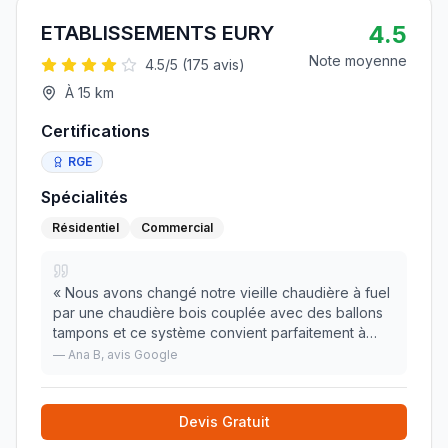
4.5
ETABLISSEMENTS EURY
Note moyenne
4.5
/5 (
175
avis)
À
15
km
Certifications
RGE
Spécialités
Résidentiel
Commercial
«
Nous avons changé notre vieille chaudière à fuel
par une chaudière bois couplée avec des ballons
tampons et ce système convient parfaitement à
notre maison. Les conseils de cette entreprise nous
—
Ana B
, avis Google
ont permis de conforter notre choix alors que
»
Devis Gratuit