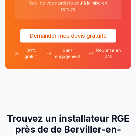
Suivi de votre projet jusqu'à la mise en
service
Demander mes devis gratuits
100%
Sans
Réponse en
gratuit
engagement
24h
Trouvez un installateur RGE
près de
de
Berviller-en-