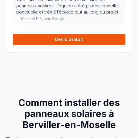
panneaux solaires. L’équipe a été professionnelle,
ponctuelle et très à l’écoute tout au long du projet.
Les explications étaient claires, les délais
—
Mickael BIR
, avis Google
respectés, et le travail réalisé avec soin.
»
Devis Gratuit
Comment installer des
panneaux solaires à
Berviller-en-Moselle