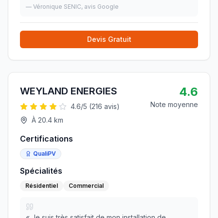
secrétaires sont sympa aussi👍
»
—
Véronique SENIC
, avis Google
Devis Gratuit
4.6
WEYLAND ENERGIES
Note moyenne
4.6
/5 (
216
avis)
À
20.4
km
Certifications
QualiPV
Spécialités
Résidentiel
Commercial
«
Je suis très satisfait de mon installation de