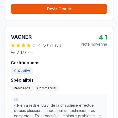
Devis Gratuit
4.1
VAGNER
Note moyenne
4.1
/5 (
171
avis)
À
17.3
km
Certifications
QualiPV
Spécialités
Résidentiel
Commercial
«
Rien à redire. Suivi de la chaudière effectué
depuis plusieurs années par un technicien très
compétent. Très réactifs au moindre problème. Les