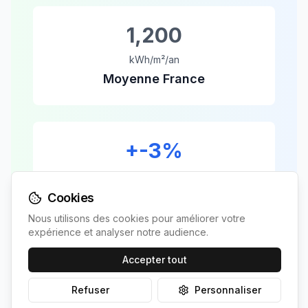
1,200
kWh/m²/an
Moyenne France
+
-3
%
vs moyenne
Avantage local
Cookies
Nous utilisons des cookies pour améliorer votre
expérience et analyser notre audience.
Berviller-en-Moselle
bénéficie d'un avantage
Accepter tout
de
-3
% par rapport à la moyenne nationale,
ce qui se traduit par une production
Refuser
Personnaliser
supérieure et un retour sur investissement