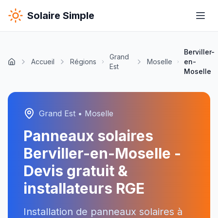
Solaire Simple
Berviller-
Grand
Accueil
Régions
Moselle
en-
Est
Moselle
Grand Est
•
Moselle
Panneaux solaires
Berviller-en-Moselle
-
Devis gratuit &
installateurs RGE
Installation de panneaux solaires à