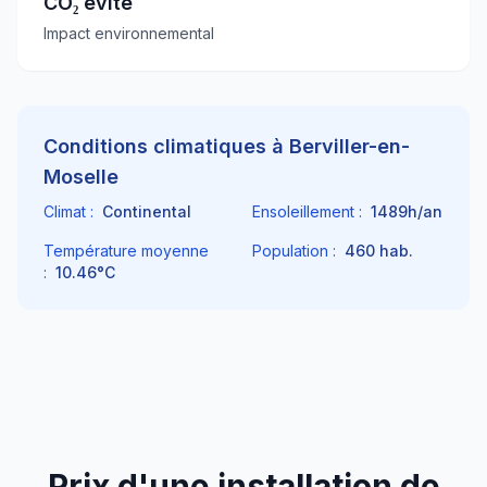
CO₂ évité
Impact environnemental
Conditions climatiques à
Berviller-en-
Moselle
Climat :
Continental
Ensoleillement :
1489
h/an
Température moyenne
Population :
460
hab.
:
10.46
°C
Prix d'une installation de