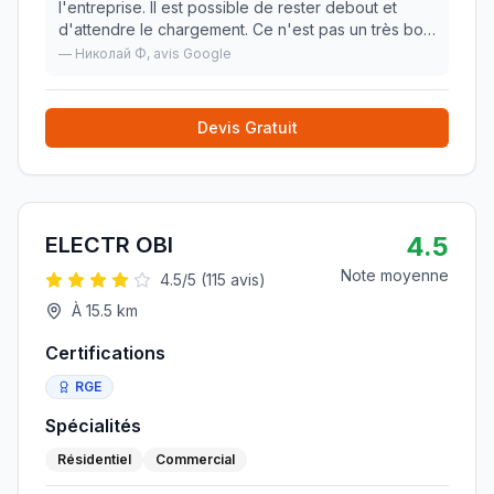
l'entreprise. Il est possible de rester debout et
d'attendre le chargement. Ce n'est pas un très bon
emplacement pour le week-end, mais s'il n'y a pas
—
Николай Ф
, avis Google
d'autre endroit, vous pouvez l'utiliser.
»
Devis Gratuit
4.5
ELECTR OBI
Note moyenne
4.5
/5 (
115
avis)
À
15.5
km
Certifications
RGE
Spécialités
Résidentiel
Commercial