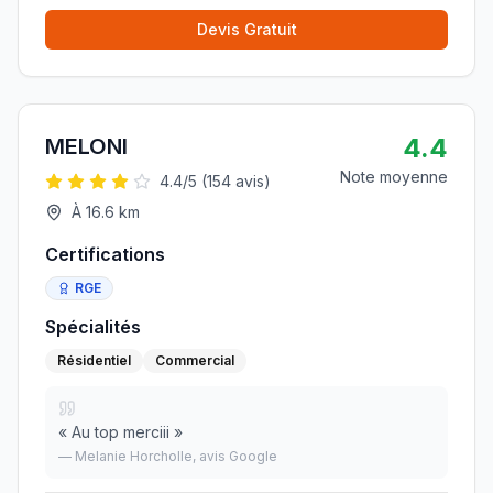
Devis Gratuit
4.4
MELONI
Note moyenne
4.4
/5 (
154
avis)
À
16.6
km
Certifications
RGE
Spécialités
Résidentiel
Commercial
«
Au top merciii
»
—
Melanie Horcholle
, avis Google