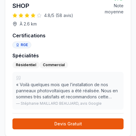
SHOP
Note
moyenne
4.8
/5 (
58
avis)
À
2.6
km
Certifications
RGE
Spécialités
Résidentiel
Commercial
«
Voilà quelques mois que l’installation de nos
panneaux photovoltaïques a été réalisée. Nous en
sommes très satisfaits et recommandons cette
entreprise qui reste encore disponible pour nos
—
Stéphanie MAILLARD BEAUJARD
, avis Google
questions même après autant de temps. Une super
équi
»
Devis Gratuit