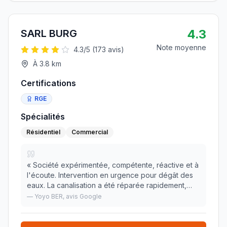
4.3
SARL BURG
Note moyenne
4.3
/5 (
173
avis)
À
3.8
km
Certifications
RGE
Spécialités
Résidentiel
Commercial
«
Société expérimentée, compétente, réactive et à
l'écoute. Intervention en urgence pour dégât des
eaux. La canalisation a été réparée rapidement,
nous évitant ainsi d'autres ennuis. Installation et
—
Yoyo BER
, avis Google
mise en service d'une nouvelle chaudière do
»