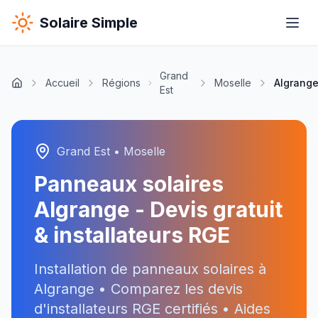
Solaire Simple
Grand
Accueil
Régions
Moselle
Algrang
Est
Grand Est
•
Moselle
Panneaux solaires
Algrange
- Devis gratuit
& installateurs RGE
Installation de panneaux solaires à
Algrange
• Comparez les devis
d'installateurs RGE certifiés • Aides