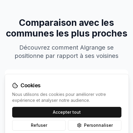
Comparaison avec les
communes les plus proches
Découvrez comment
Algrange
se
positionne par rapport à ses voisines
Cookies
Commune
Population
Irradiation
Nous utilisons des cookies pour améliorer votre
expérience et analyser notre audience.
Votre
Algrange
6087
1119
kWh/m²
commune
Accepter tout
1160
Refuser
Personnaliser
Angevillers
1311
~
5
km
↘
kWh/m²