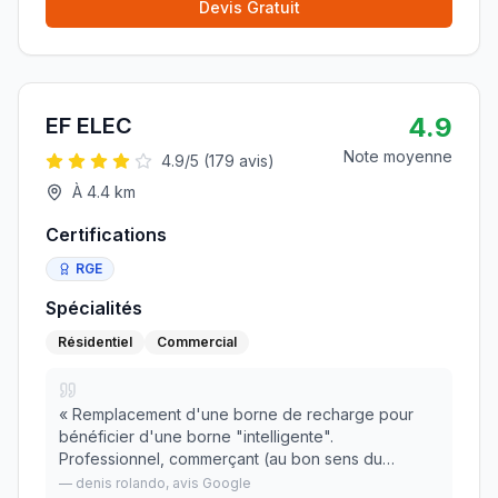
Devis Gratuit
4.9
EF ELEC
Note moyenne
4.9
/5 (
179
avis)
À
4.4
km
Certifications
RGE
Spécialités
Résidentiel
Commercial
«
Remplacement d'une borne de recharge pour
bénéficier d'une borne "intelligente".
Professionnel, commerçant (au bon sens du
terme), réactif et de bon conseil je referais appel à
—
denis rolando
, avis Google