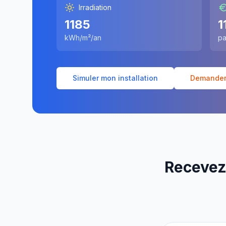
Irradiation
1185
1
kWh/m²/an
pa
Simuler mon installation
Demander 
Recevez 