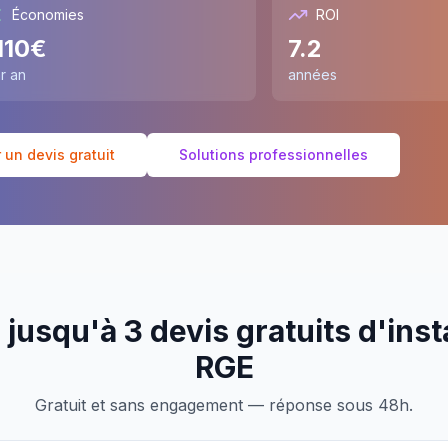
Économies
ROI
110
€
7.2
r an
années
un devis gratuit
Solutions professionnelles
jusqu'à 3 devis gratuits d'inst
RGE
Gratuit et sans engagement — réponse sous 48h.