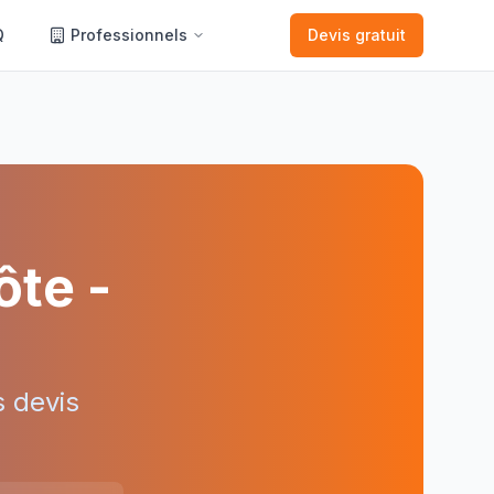
Q
Professionnels
Devis gratuit
ôte
-
 devis