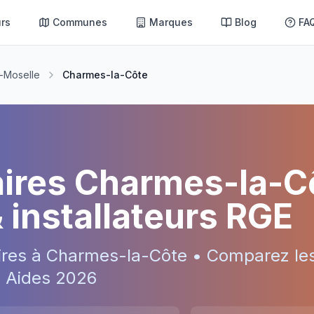
rs
Communes
Marques
Blog
FA
-Moselle
Charmes-la-Côte
aires
Charmes-la-C
& installateurs RGE
ires à
Charmes-la-Côte
• Comparez les
 • Aides
2026