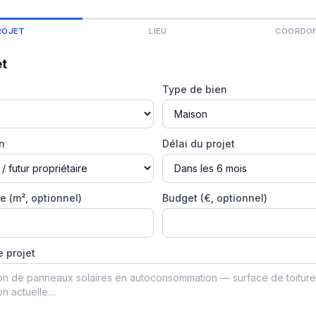
ROJET
LIEU
COORDO
et
Type de bien
on
Délai du projet
e (m², optionnel)
Budget (€, optionnel)
e projet