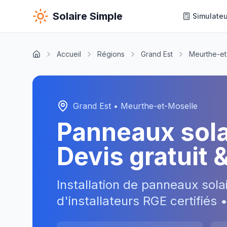
Solaire Simple
Simulateu
Accueil
Régions
Grand Est
Meurthe-et
Grand Est
•
Meurthe-et-Moselle
Panneaux sol
Devis gratuit 
Installation de panneaux sola
d'installateurs RGE certifiés