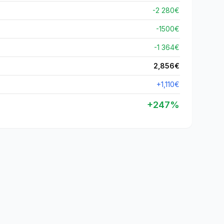
-2 280€
-
1500
€
-1 364€
2,856
€
+
1,110
€
+
247
%