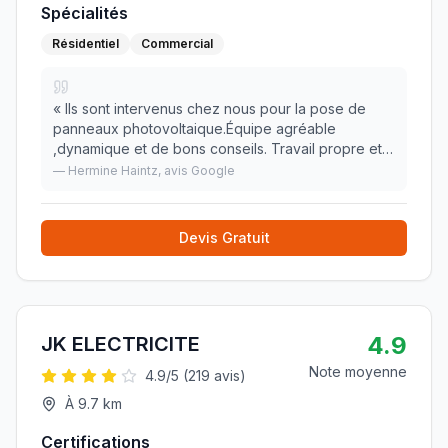
Spécialités
Résidentiel
Commercial
«
Ils sont intervenus chez nous pour la pose de
panneaux photovoltaique.Équipe agréable
,dynamique et de bons conseils. Travail propre et
soigner .Je recommande cette entreprise pour
—
Hermine Haintz
, avis Google
votre future installation photovoltaique .
»
Devis Gratuit
4.9
JK ELECTRICITE
Note moyenne
4.9
/5 (
219
avis)
À
9.7
km
Certifications