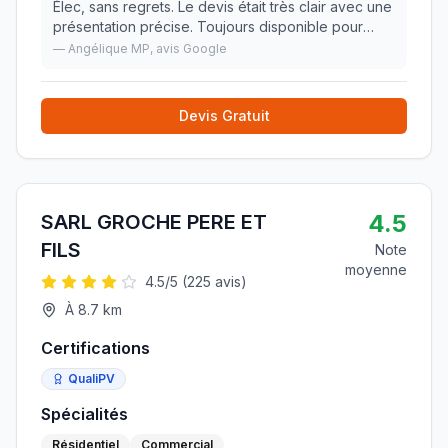
Élec, sans regrets. Le devis était très clair avec une
présentation précise. Toujours disponible pour
répondre à nos question. L’installation s’est
—
Angélique MP
, avis Google
parfaitement déroulée, chacun a un rôle dé
»
Devis Gratuit
4.5
SARL GROCHE PERE ET
FILS
Note
moyenne
4.5
/5 (
225
avis)
À
8.7
km
Certifications
QualiPV
Spécialités
Résidentiel
Commercial