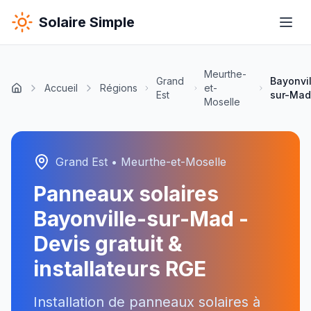
Solaire Simple
Meurthe-
Grand
Bayonvil
Accueil
Régions
et-
Est
sur-Mad
Moselle
Grand Est
•
Meurthe-et-Moselle
Panneaux solaires
Bayonville-sur-Mad
-
Devis gratuit &
installateurs RGE
Installation de panneaux solaires à