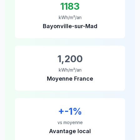
1183
kWh/m²/an
Bayonville-sur-Mad
1,200
kWh/m²/an
Moyenne France
+
-1
%
vs moyenne
Avantage local