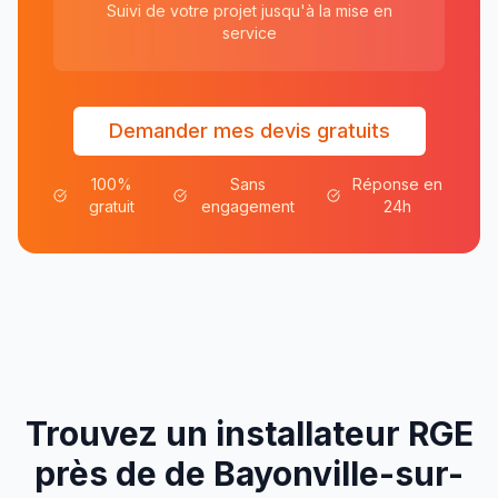
Suivi de votre projet jusqu'à la mise en
service
Demander mes devis gratuits
100%
Sans
Réponse en
gratuit
engagement
24h
Trouvez un installateur RGE
près de
de
Bayonville-sur-