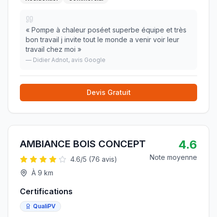
«
Pompe à chaleur poséet superbe équipe et très
bon travail j invite tout le monde a venir voir leur
travail chez moi
»
—
Didier Adnot
, avis Google
Devis Gratuit
4.6
AMBIANCE BOIS CONCEPT
Note moyenne
4.6
/5 (
76
avis)
À
9
km
Certifications
QualiPV