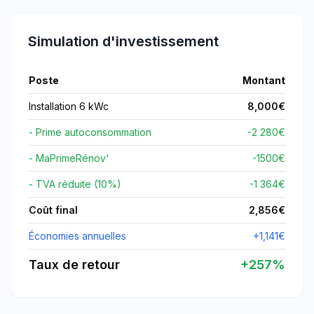
Simulation d'investissement
Poste
Montant
Installation 6 kWc
8,000
€
- Prime autoconsommation
-2 280€
- MaPrimeRénov'
-
1500
€
- TVA réduite (10%)
-1 364€
Coût final
2,856
€
Économies annuelles
+
1,141
€
Taux de retour
+
257
%