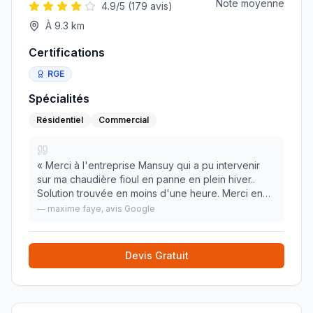
Note moyenne
4.9
/5 (
179
avis)
À
9.3
km
Certifications
RGE
Spécialités
Résidentiel
Commercial
«
Merci à l'entreprise Mansuy qui a pu intervenir
sur ma chaudière fioul en panne en plein hiver..
Solution trouvée en moins d'une heure. Merci en
particulier au technicien Claude qui a été très
—
maxime faye
, avis Google
professionnel, de bon conseil, à l'écoute, et s
»
Devis Gratuit