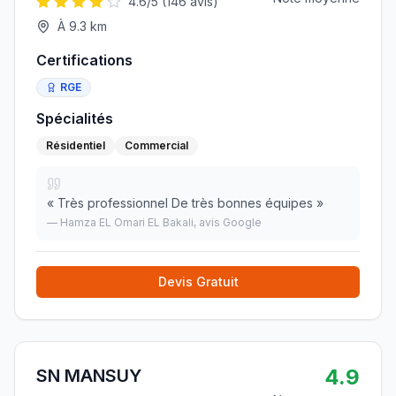
4.6
/5 (
146
avis)
À
9.3
km
Certifications
RGE
Spécialités
Résidentiel
Commercial
«
Très professionnel De très bonnes équipes
»
—
Hamza EL Omari EL Bakali
, avis Google
Devis Gratuit
4.9
SN MANSUY