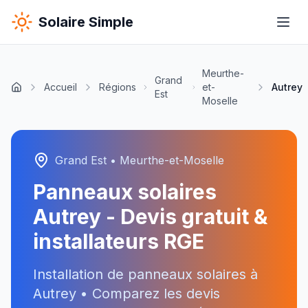
Solaire Simple
Meurthe-
Grand
Accueil
Régions
et-
Autrey
Est
Moselle
Grand Est
•
Meurthe-et-Moselle
Panneaux solaires
Autrey
- Devis gratuit &
installateurs RGE
Installation de panneaux solaires à
Autrey
• Comparez les devis