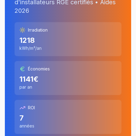
d'installateurs RGE certifiés • Aides
2026
Irradiation
1218
kWh/m²/an
Économies
1141
€
par an
ROI
7
années