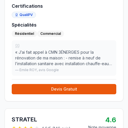
Certifications
QualiPV
Spécialités
Résidentiel
Commercial
«
J’ai fait appel à CMN 3ÉNERGIES pour la
rénovation de ma maison : - remise à neuf de
l’installation sanitaire avec installation chauffe-eau
thermodynamique - installation PAC - installation
—
Emile ROY
, avis Google
d'un tableau électrique Je suis entièrement satisf
»
Devis Gratuit
4.6
STRATEL
Note moyenne