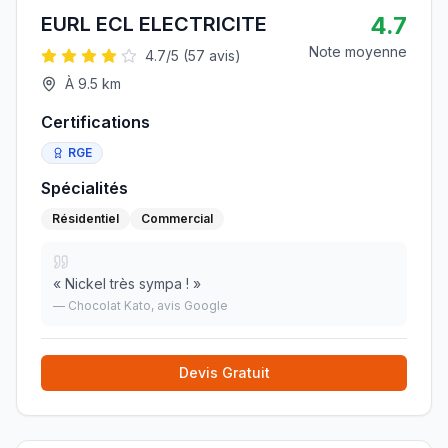
4.7
EURL ECL ELECTRICITE
Note moyenne
4.7
/5 (
57
avis)
À
9.5
km
Certifications
RGE
Spécialités
Résidentiel
Commercial
«
Nickel très sympa !
»
—
Chocolat Kato
, avis Google
Devis Gratuit