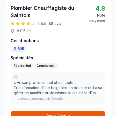
4.8
Plombier Chauffagiste du
Saintois
Note
moyenne
4.8
/5 (
88
avis)
À
9.6
km
Certifications
RGE
Spécialités
Résidentiel
Commercial
«
Artisan professionnel et compétent.
Transformation d’une baignoire en douche et il a su
gérer de manière professionnelle les aléas d’un
chantier en me rassurant et en étant présent. Je
—
vanessa juppont
, avis Google
recommande vivement et en plus il est super
sympa :)
»
Devis Gratuit