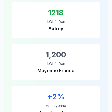
1218
kWh/m²/an
Autrey
1,200
kWh/m²/an
Moyenne France
+
2
%
vs moyenne