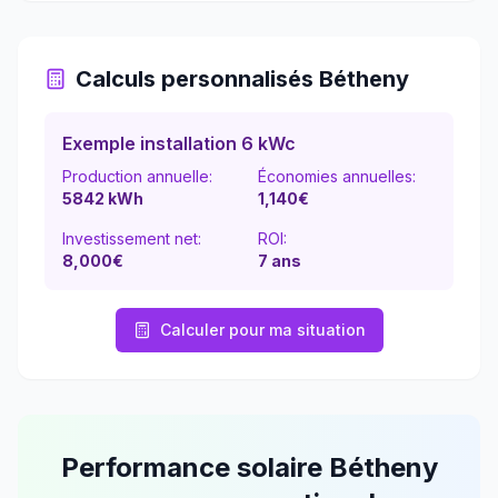
Calculs personnalisés
Bétheny
Exemple installation 6 kWc
Production annuelle:
Économies annuelles:
5842
kWh
1,140
€
Investissement net:
ROI:
8,000€
7
ans
Calculer pour ma situation
Performance solaire
Bétheny