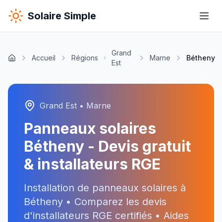
Solaire Simple
Grand
Accueil
Régions
Marne
Bétheny
Est
Grand Est
•
Marne
Panneaux solaires
Bétheny
- Devis gratuit
& installateurs RGE
Installation de panneaux solaires à
Bétheny
• Comparez les devis
d'installateurs RGE certifiés • Aides