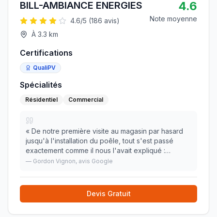
4.6
BILL-AMBIANCE ENERGIES
Note moyenne
4.6
/5 (
186
avis)
À
3.3
km
Certifications
QualiPV
Spécialités
Résidentiel
Commercial
«
De notre première visite au magasin par hasard
jusqu'à l'installation du poêle, tout s'est passé
exactement comme il nous l'avait expliqué :
respect des délais et installation soignée. Je
—
Gordon Vignon
, avis Google
recommande.
»
Devis Gratuit