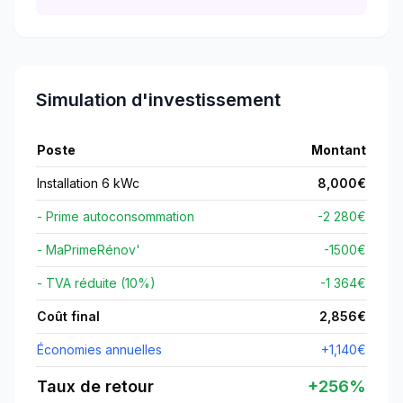
Simulation d'investissement
Poste
Montant
Installation 6 kWc
8,000
€
- Prime autoconsommation
-2 280€
- MaPrimeRénov'
-
1500
€
- TVA réduite (10%)
-1 364€
Coût final
2,856
€
Économies annuelles
+
1,140
€
Taux de retour
+
256
%