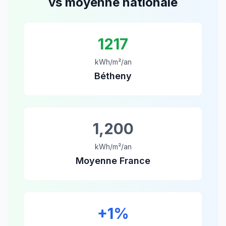
vs moyenne nationale
1217
kWh/m²/an
Bétheny
1,200
kWh/m²/an
Moyenne France
+
1
%