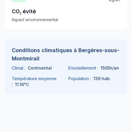
CO₂ évité
Impact environnemental
Conditions climatiques à
Bergères-sous-
Montmirail
Climat :
Continental
Ensoleillement :
1505
h/an
Température moyenne
Population :
139
hab.
:
11.16
°C