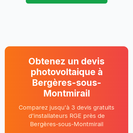
Obtenez un devis
photovoltaique à
Bergères-sous-
Montmirail
Comparez jusqu'à 3 devis gratuits
d'installateurs RGE près
de
Bergères-sous-Montmirail