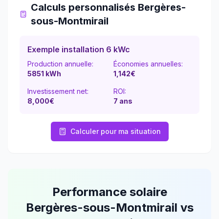
Calculs personnalisés
Bergères-
sous-Montmirail
Exemple installation 6 kWc
Production annuelle:
Économies annuelles:
5851
kWh
1,142
€
Investissement net:
ROI:
8,000€
7
ans
Calculer pour ma situation
Performance solaire
Bergères-sous-Montmirail
vs