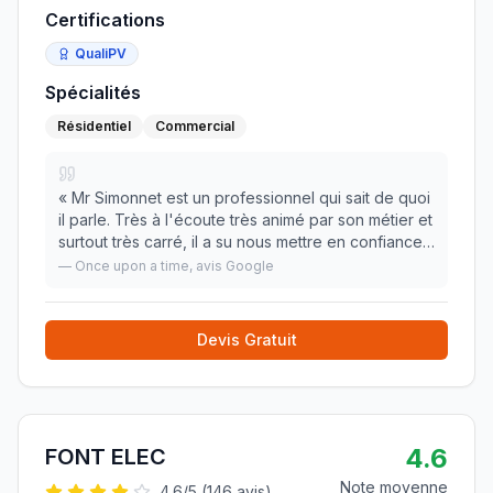
Certifications
QualiPV
Spécialités
Résidentiel
Commercial
«
Mr Simonnet est un professionnel qui sait de quoi
il parle. Très à l'écoute très animé par son métier et
surtout très carré, il a su nous mettre en confiance
pour notre projet. Merci encore Je recommande
—
Once upon a time
, avis Google
vivement. N. Chilloc
»
Devis Gratuit
4.6
FONT ELEC
Note moyenne
4.6
/5 (
146
avis)