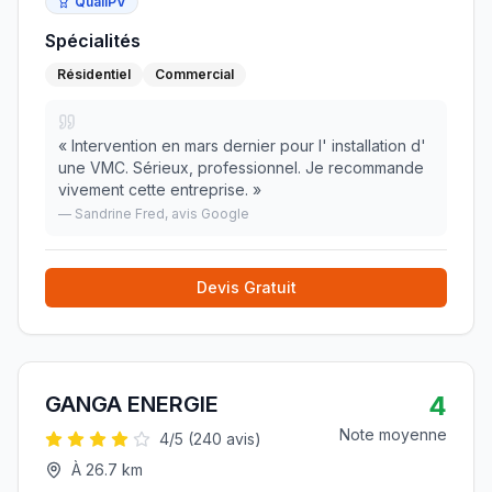
QualiPV
Spécialités
Résidentiel
Commercial
«
Intervention en mars dernier pour l' installation d'
une VMC. Sérieux, professionnel. Je recommande
vivement cette entreprise.
»
—
Sandrine Fred
, avis Google
Devis Gratuit
4
GANGA ENERGIE
Note moyenne
4
/5 (
240
avis)
À
26.7
km