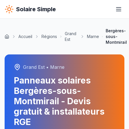
Solaire Simple
Bergères-
Grand
Accueil
Régions
Marne
sous-
Est
Montmirail
Grand Est
•
Marne
Panneaux solaires
Bergères-sous-
Montmirail
- Devis
gratuit & installateurs
RGE