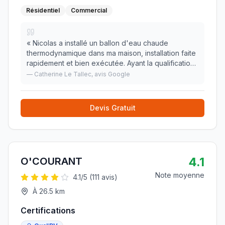
Résidentiel
Commercial
«
Nicolas a installé un ballon d'eau chaude
thermodynamique dans ma maison, installation faite
rapidement et bien exécutée. Ayant la qualification
RGE, il réalise des travaux éligibles aux aides de
—
Catherine Le Tallec
, avis Google
l'état. Je n'hésiterai pas à faire appel de
»
Devis Gratuit
4.1
O'COURANT
Note moyenne
4.1
/5 (
111
avis)
À
26.5
km
Certifications