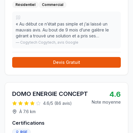
Résidentiel
Commercial
«
Au début ce n’était pas simple et j’ai laissé un
mauvais avis. Au bout de 9 mois d’une galère le
gérant a trouvé une solution et a pris ses
responsabilités. Il a respecté sa parole et tout
—
Cogytech Cogytech
, avis Google
l’hiver le chauffage a très bien fonctionné. Donc j
»
Devis Gratuit
4.6
DOMO ENERGIE CONCEPT
Note moyenne
4.6
/5 (
86
avis)
À
7.6
km
Certifications
RGE