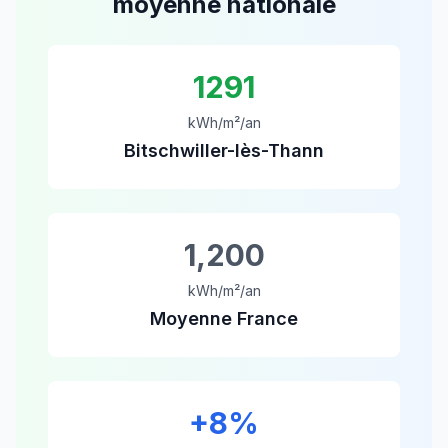
moyenne nationale
1291
kWh/m²/an
Bitschwiller-lès-Thann
1,200
kWh/m²/an
Moyenne France
+
8
%