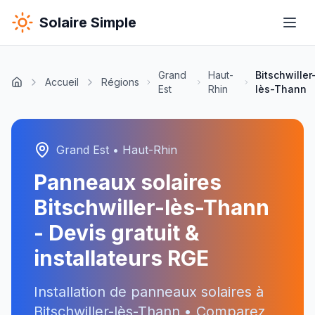
Solaire Simple
Grand
Haut-
Bitschwiller
Accueil
Régions
Est
Rhin
lès-Thann
Grand Est
•
Haut-Rhin
Panneaux solaires
Bitschwiller-lès-Thann
- Devis gratuit &
installateurs RGE
Installation de panneaux solaires à
Bitschwiller-lès-Thann
• Comparez