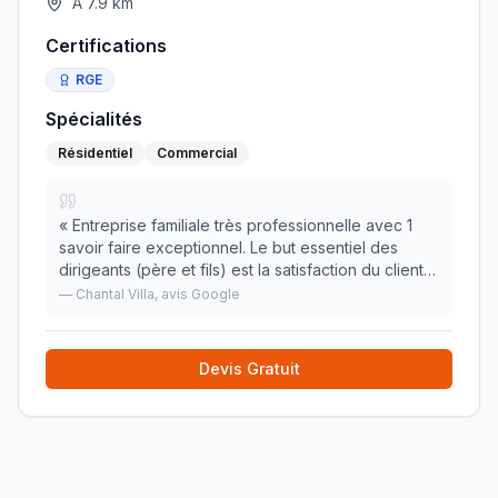
À
7.9
km
Certifications
RGE
Spécialités
Résidentiel
Commercial
«
Entreprise familiale très professionnelle avec 1
savoir faire exceptionnel. Le but essentiel des
dirigeants (père et fils) est la satisfaction du client,
le bon fonctionnement d'1 installation. Objectif
—
Chantal Villa
, avis Google
partagé par leurs techniciens et empl
»
Devis Gratuit