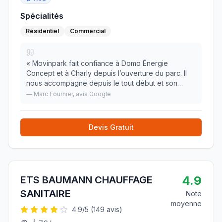
Spécialités
Résidentiel
Commercial
«
Movinpark fait confiance à Domo Énergie
Concept et à Charly depuis l’ouverture du parc. Il
nous accompagne depuis le tout début et son
professionnalisme est toujours au rendez-vous.
—
Marc Fournier
, avis Google
Interventions rapides, travail soigné et de bons
conseils
»
Devis Gratuit
4.9
ETS BAUMANN CHAUFFAGE
SANITAIRE
Note
moyenne
4.9
/5 (
149
avis)