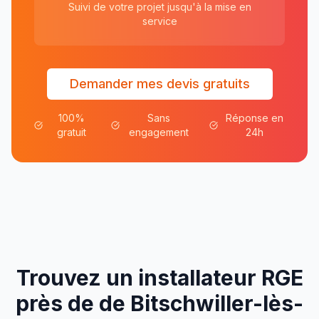
Suivi de votre projet jusqu'à la mise en
service
Demander mes devis gratuits
100%
Sans
Réponse en
gratuit
engagement
24h
Trouvez un installateur RGE
près de
de
Bitschwiller-lès-