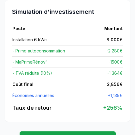
Simulation d'investissement
Poste
Montant
Installation 6 kWc
8,000
€
- Prime autoconsommation
-2 280€
- MaPrimeRénov'
-
1500
€
- TVA réduite (10%)
-1 364€
Coût final
2,856
€
Économies annuelles
+
1,139
€
Taux de retour
+
256
%