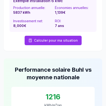
Exemple installation 6 kWc
Production annuelle:
Économies annuelles:
5837
kWh
1,139
€
Investissement net:
ROI:
8,000€
7
ans
Calculer pour ma situation
Performance solaire
Buhl
vs
moyenne nationale
1216
kWh/m²/an