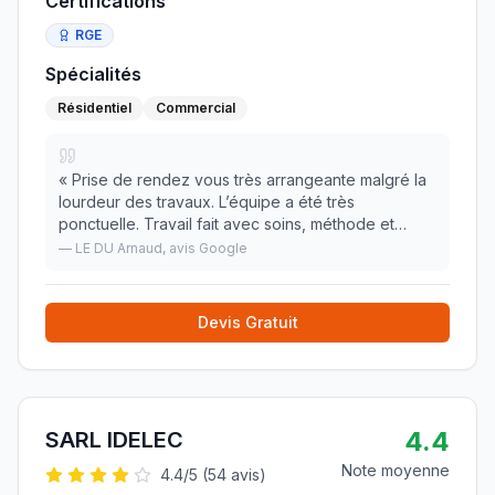
Certifications
RGE
Spécialités
Résidentiel
Commercial
«
Prise de rendez vous très arrangeante malgré la
lourdeur des travaux. L’équipe a été très
ponctuelle. Travail fait avec soins, méthode et
précision. Mon système de chauffage est à
—
LE DU Arnaud
, avis Google
nouveau opérationnel et optimisé. Merci à Julien et
Yohann p
»
Devis Gratuit
4.4
SARL IDELEC
Note moyenne
4.4
/5 (
54
avis)