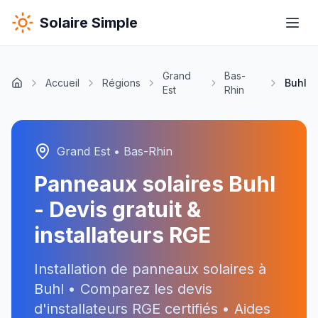
Solaire Simple
Grand
Bas-
Accueil
Régions
Buhl
Est
Rhin
Grand Est
•
Bas-Rhin
Panneaux solaires
Buhl
- Devis gratuit &
installateurs RGE
Installation de panneaux solaires à
Buhl
• Comparez les devis
d'installateurs RGE certifiés • Aides