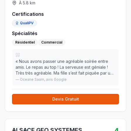
À
5.8
km
Certifications
QualiPV
Spécialités
Résidentiel
Commercial
«
Nous avons passer une agréable soirée entre
amis. Le repas au top ! La serveuse est géniale !
Très très agréable. Ma fille s’est fait piquée par une
guêpe, elle a tout de suite su faire le nécessaire
—
Oceane Saam
, avis Google
pour nous. Merci beaucoup ! Nous reviend
»
Devis Gratuit
4
ALSACE GEO SYSTEMES