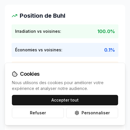
Position de
Buhl
100.0%
Irradiation vs voisines:
0.1%
Économies vs voisines:
0.0 ans
ROI vs voisines:
Cookies
Nous utilisons des cookies pour améliorer votre
expérience et analyser notre audience.
Accepter tout
Contexte national
Refuser
Personnaliser
+
1.3
%
Irradiation vs France: