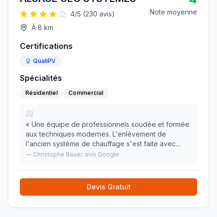
Note moyenne
4
/5 (
230
avis)
À
8
km
Certifications
QualiPV
Spécialités
Résidentiel
Commercial
«
Une équipe de professionnels soudée et formée
aux techniques modernes. L'enlèvement de
l'ancien système de chauffage s'est faite avec
rapîdité et sans interuptions ni de chauffage, ni
—
Christophe Bauer
, avis Google
d'eau chaude ( mise en place de solutions le temps
des t
»
Devis Gratuit