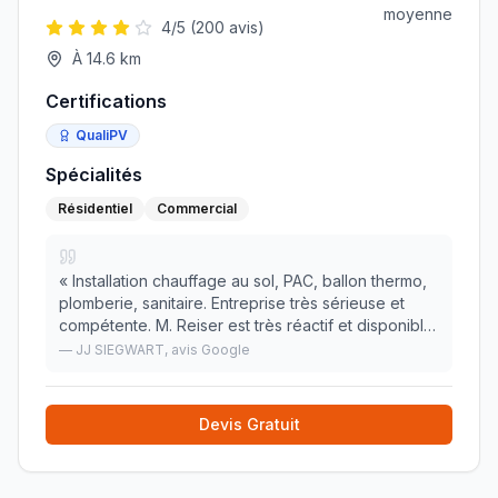
moyenne
4
/5 (
200
avis)
À
14.6
km
Certifications
QualiPV
Spécialités
Résidentiel
Commercial
«
Installation chauffage au sol, PAC, ballon thermo,
plomberie, sanitaire. Entreprise très sérieuse et
compétente. M. Reiser est très réactif et disponible.
Rien à reprocher. Tout s'est parfaitement bien
—
JJ SIEGWART
, avis Google
déroulé. Je recommande vivement cette
»
Devis Gratuit