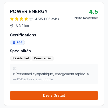
4.5
POWER ENERGY
Note moyenne
4.5
/5 (
105
avis)
À
3.2
km
Certifications
RGE
Spécialités
Résidentiel
Commercial
«
Personnel sympathique, chargement rapide.
»
—
iDVDecl Rick
, avis Google
Devis Gratuit