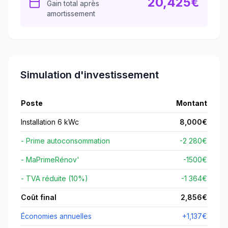
20,425
€
Gain total après
amortissement
Simulation d'investissement
Poste
Montant
Installation 6 kWc
8,000
€
- Prime autoconsommation
-2 280€
- MaPrimeRénov'
-
1500
€
- TVA réduite (10%)
-1 364€
Coût final
2,856
€
Économies annuelles
+
1,137
€