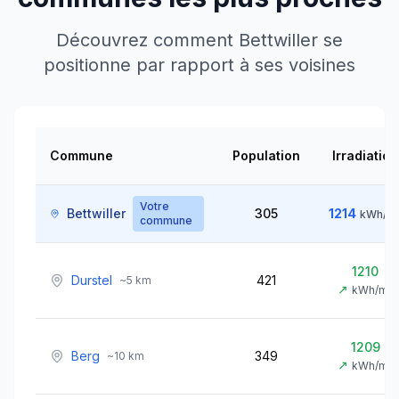
Découvrez comment
Bettwiller
se
positionne par rapport à ses voisines
Commune
Population
Irradiation
Votre
Bettwiller
305
1214
kWh/m
commune
1210
Durstel
421
~
5
km
↗
kWh/m²
1209
Berg
349
~
10
km
↗
kWh/m²