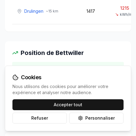
1215
Drulingen
1417
~
15
km
↘
kWh/m²
Position de
Bettwiller
100.0%
Irradiation vs voisines:
Cookies
Nous utilisons des cookies pour améliorer votre
0.2%
Économies vs voisines:
expérience et analyser notre audience.
Accepter tout
0.1 ans
ROI vs voisines:
Refuser
Personnaliser