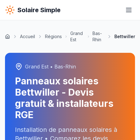
Solaire Simple
Grand
Bas-
Accueil
Régions
Bettwiller
Est
Rhin
Grand Est
•
Bas-Rhin
Panneaux solaires
Bettwiller
- Devis
gratuit & installateurs
RGE
Installation de panneaux solaires à
Bettwiller
• Comparez les devis