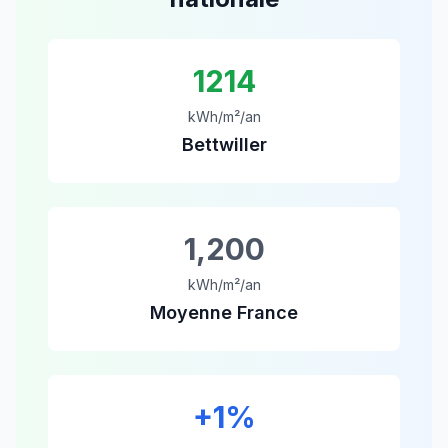
1214
kWh/m²/an
Bettwiller
1,200
kWh/m²/an
Moyenne France
+
1
%