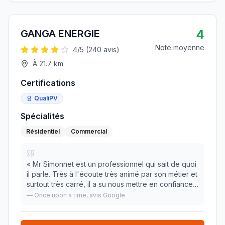
4
GANGA ENERGIE
Note moyenne
4
/5 (
240
avis)
À
21.7
km
Certifications
QualiPV
Spécialités
Résidentiel
Commercial
«
Mr Simonnet est un professionnel qui sait de quoi
il parle. Très à l'écoute très animé par son métier et
surtout très carré, il a su nous mettre en confiance
pour notre projet. Merci encore Je recommande
—
Once upon a time
, avis Google
vivement. N. Chilloc
»