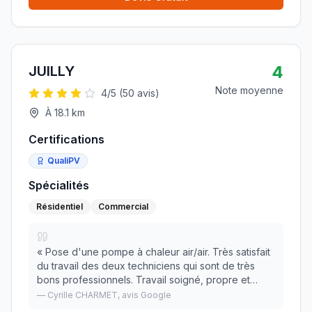
4
JUILLY
Note moyenne
4
/5 (
50
avis)
À
18.1
km
Certifications
QualiPV
Spécialités
Résidentiel
Commercial
«
Pose d'une pompe à chaleur air/air. Très satisfait
du travail des deux techniciens qui sont de très
bons professionnels. Travail soigné, propre et
rapide. Merci à eux Nous recommandons
»
—
Cyrille CHARMET
, avis Google