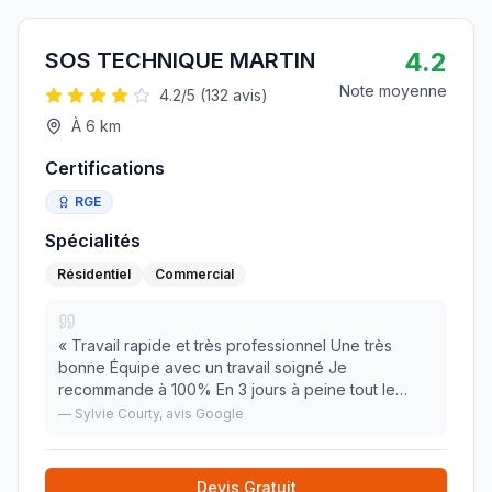
4.2
SOS TECHNIQUE MARTIN
Note moyenne
4.2
/5 (
132
avis)
À
6
km
Certifications
RGE
Spécialités
Résidentiel
Commercial
«
Travail rapide et très professionnel Une très
bonne Équipe avec un travail soigné Je
recommande à 100% En 3 jours à peine tout le
système était monté et la chaudière fonctionnelle
—
Sylvie Courty
, avis Google
Merci à vous
»
Devis Gratuit