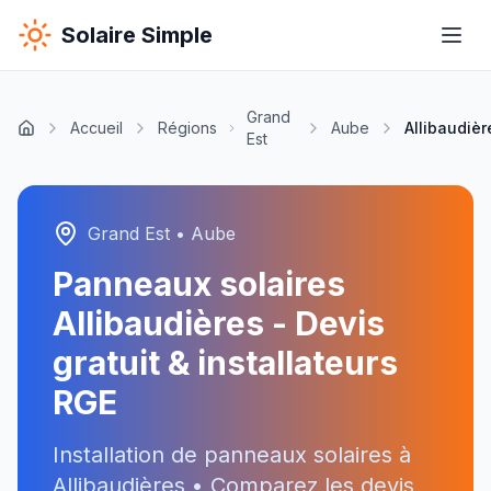
Solaire Simple
Grand
Accueil
Régions
Aube
Allibaudièr
Est
Grand Est
•
Aube
Panneaux solaires
Allibaudières
- Devis
gratuit & installateurs
RGE
Installation de panneaux solaires à
Allibaudières
• Comparez les devis