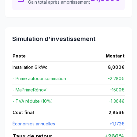
Gain total après amortissement
Simulation d'investissement
Poste
Montant
Installation 6 kWc
8,000
€
- Prime autoconsommation
-2 280€
- MaPrimeRénov'
-
1500
€
- TVA réduite (10%)
-1 364€
Coût final
2,856
€
Économies annuelles
+
1,172
€
Taux de retour
+
266
%