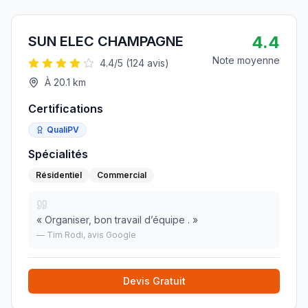
4.4
SUN ELEC CHAMPAGNE
Note moyenne
4.4
/5 (
124
avis)
À
20.1
km
Certifications
QualiPV
Spécialités
Résidentiel
Commercial
«
Organiser, bon travail d’équipe .
»
—
Tim Rodi
, avis Google
Devis Gratuit