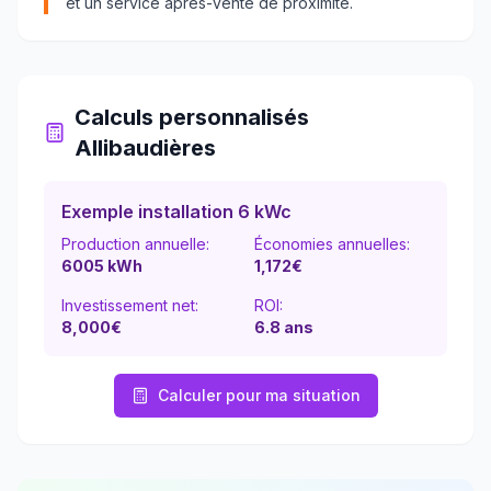
et un service après-vente de proximité.
Calculs personnalisés
Allibaudières
Exemple installation 6 kWc
Production annuelle:
Économies annuelles:
6005
kWh
1,172
€
Investissement net:
ROI:
8,000€
6.8
ans
Calculer pour ma situation