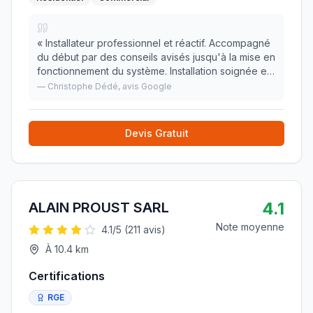
«
Installateur professionnel et réactif. Accompagné
du début par des conseils avisés jusqu'à la mise en
fonctionnement du système. Installation soignée et
chantier rendu propre. Suivi des démarches
—
Christophe Dédé
, avis Google
administratives efficaces. Onduleur HUAWEI e
»
Devis Gratuit
4.1
ALAIN PROUST SARL
Note moyenne
4.1
/5 (
211
avis)
À
10.4
km
Certifications
RGE