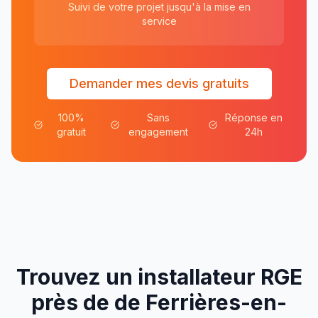
Suivi de votre projet jusqu'à la mise en
service
Demander mes devis gratuits
100%
Sans
Réponse en
gratuit
engagement
24h
Trouvez un installateur RGE
près de
de
Ferrières-en-