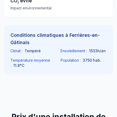
CO₂ évité
Impact environnemental
Conditions climatiques à
Ferrières-en-
Gâtinais
Climat :
Tempéré
Ensoleillement :
1533
h/an
Température moyenne
Population :
3750
hab.
:
11.8
°C
Prix d'une installation de