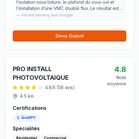
l’isolation sous toiture, le plafond du sous-sol et
l’installation d’une VMC double flux. Le résultat est
soigné et conforme à nos attentes. L’équipe a été
—
vincent hemery
, avis Google
professionnelle, ponctuelle, agréable,
»
Devis Gratuit
4.8
PRO INSTALL
PHOTOVOLTAIQUE
Note
moyenne
4.8
/5 (
58
avis)
À
5
km
Certifications
QualiPV
Spécialités
Résidentiel
Commercial