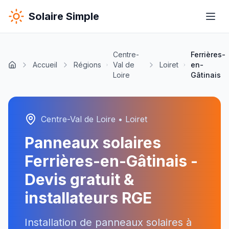
Solaire Simple
Centre-
Ferrières-
Accueil
Régions
Val de
Loiret
en-
Loire
Gâtinais
Centre-Val de Loire
•
Loiret
Panneaux solaires
Ferrières-en-Gâtinais
-
Devis gratuit &
installateurs RGE
Installation de panneaux solaires à