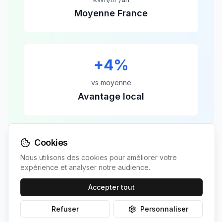
Moyenne France
+
4
%
vs moyenne
Avantage local
Ferrières-en-Gâtinais
bénéficie d'un avantage
Cookies
de
4
% par rapport à la moyenne nationale,
ce qui se traduit par une production
Nous utilisons des cookies pour améliorer votre
expérience et analyser notre audience.
supérieure et un retour sur investissement
plus rapide de
6.8
ans.
Accepter tout
Refuser
Personnaliser