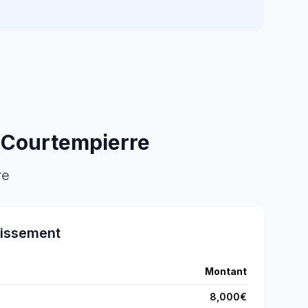
à
Courtempierre
re
tissement
Montant
8,000
€