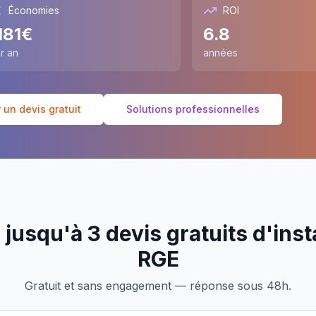
Économies
ROI
181
€
6.8
r an
années
un devis gratuit
Solutions professionnelles
jusqu'à 3 devis gratuits d'inst
RGE
Gratuit et sans engagement — réponse sous 48h.