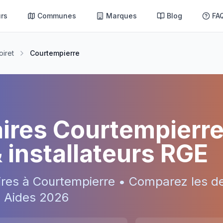
rs
Communes
Marques
Blog
FA
oiret
Courtempierre
aires
Courtempierr
& installateurs RGE
ires à
Courtempierre
• Comparez les de
 • Aides
2026