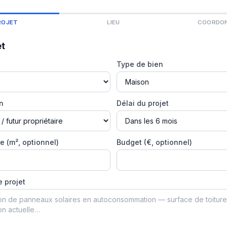
ROJET
LIEU
COORDO
et
Type de bien
on
Délai du projet
e (m², optionnel)
Budget (€, optionnel)
e projet