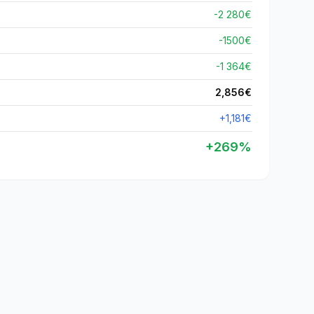
-2 280€
-
1500
€
-1 364€
2,856
€
+
1,181
€
+
269
%