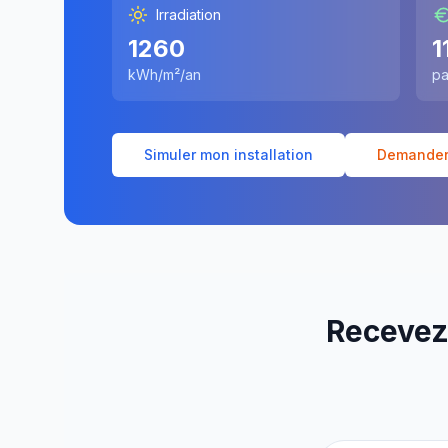
Irradiation
1260
1
kWh/m²/an
pa
Simuler mon installation
Demander 
Recevez 