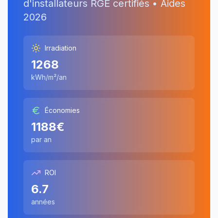
d'installateurs RGE certifiés • Aides
2026
Irradiation
1268
kWh/m²/an
Économies
1188
€
par an
ROI
6.7
années