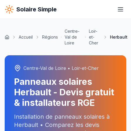
Solaire Simple
Centre-
Loir-
Accueil
Régions
Val de
et-
Herbault
Loire
Cher
Centre-Val de Loire
•
Loir-et-Cher
Panneaux solaires
Herbault
- Devis gratuit
& installateurs RGE
Installation de panneaux solaires à
Herbault
• Comparez les devis