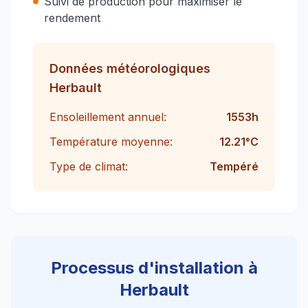
Suivi de production pour maximiser le
rendement
Données météorologiques
Herbault
Ensoleillement annuel:
1553
h
Température moyenne:
12.21
°C
Type de climat:
Tempéré
Processus d'installation à
Herbault