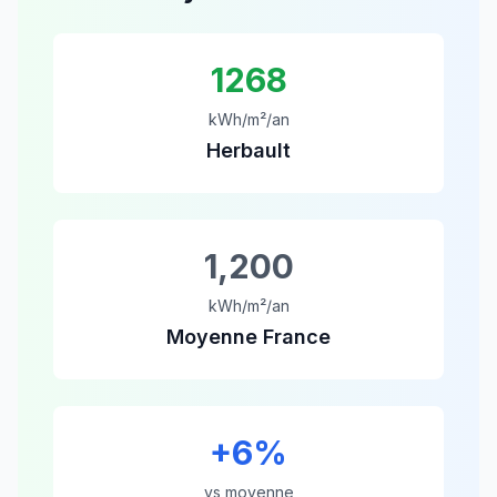
1268
kWh/m²/an
Herbault
1,200
kWh/m²/an
Moyenne France
+
6
%
vs moyenne