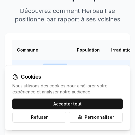
Découvrez comment
Herbault
se
positionne par rapport à ses voisines
Commune
Population
Irradiation
Votre
Herbault
1145
1268
kWh/m
commune
Cookies
Nous utilisons des cookies pour améliorer votre
1270
expérience et analyser notre audience.
Françay
272
~
5
km
↘
kWh/m²
Accepter tout
1275
Refuser
Personnaliser
Lancôme
122
~
10
km
↘
kWh/m²