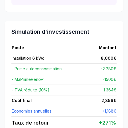
Simulation d'investissement
Poste
Montant
Installation 6 kWc
8,000
€
- Prime autoconsommation
-2 280€
- MaPrimeRénov'
-
1500
€
- TVA réduite (10%)
-1 364€
Coût final
2,856
€
Économies annuelles
+
1,188
€
Taux de retour
+
271
%