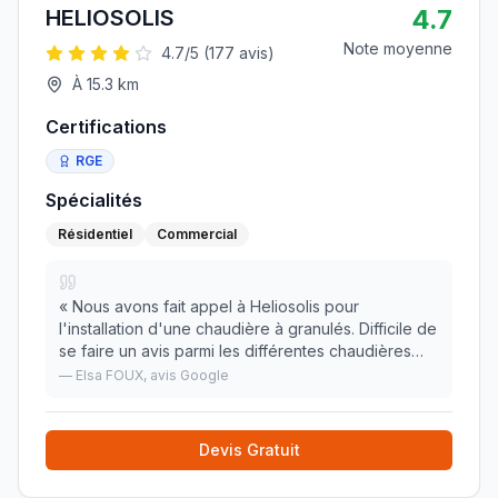
4.7
HELIOSOLIS
Note moyenne
4.7
/5 (
177
avis)
À
15.3
km
Certifications
RGE
Spécialités
Résidentiel
Commercial
«
Nous avons fait appel à Heliosolis pour
l'installation d'une chaudière à granulés. Difficile de
se faire un avis parmi les différentes chaudières
existantes sur le marché (Herz, Okofen, KVB...) La
—
Elsa FOUX
, avis Google
différence vient principalement du chauffag
»
Devis Gratuit