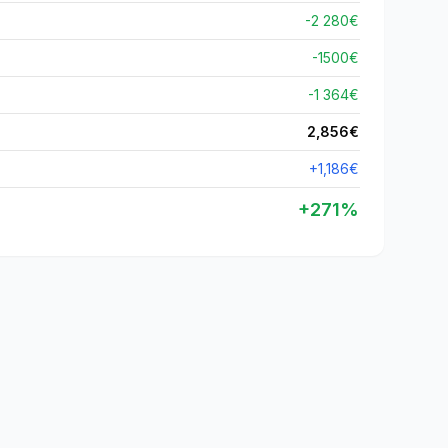
-2 280€
-
1500
€
-1 364€
2,856
€
+
1,186
€
+
271
%