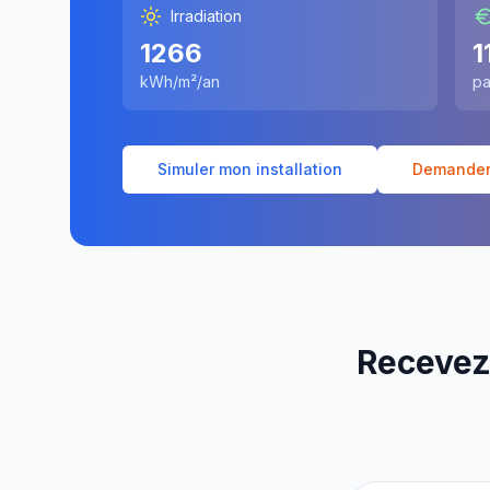
Irradiation
1266
1
kWh/m²/an
pa
Simuler mon installation
Demander 
Recevez 