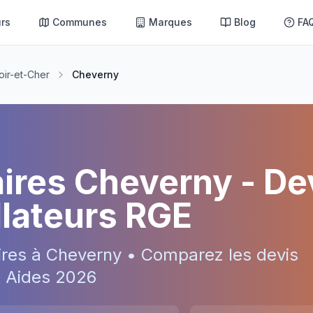
rs
Communes
Marques
Blog
FA
oir-et-Cher
Cheverny
aires
Cheverny
- De
allateurs RGE
ires à
Cheverny
• Comparez les devis
 • Aides
2026