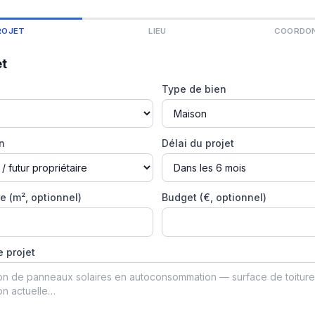
ROJET
LIEU
COORDO
et
Type de bien
on
Délai du projet
e (m², optionnel)
Budget (€, optionnel)
e projet