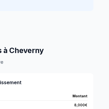
s à
Cheverny
re
tissement
Montant
8,000
€