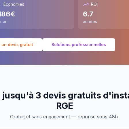
Économies
ROI
186
€
6.7
r an
années
un devis gratuit
Solutions professionnelles
jusqu'à 3 devis gratuits d'inst
RGE
Gratuit et sans engagement — réponse sous 48h.