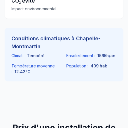
CO₂ évité
Impact environnemental
Conditions climatiques à
Chapelle-
Montmartin
Climat :
Tempéré
Ensoleillement :
1565
h/an
Température moyenne
Population :
409
hab.
:
12.42
°C
Prix d'une installation de