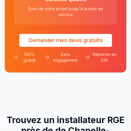
Suivi de votre projet jusqu'à la mise en
service
Demander mes devis gratuits
100%
Sans
Réponse en
gratuit
engagement
24h
Trouvez un installateur RGE
près de
de
Chapelle-