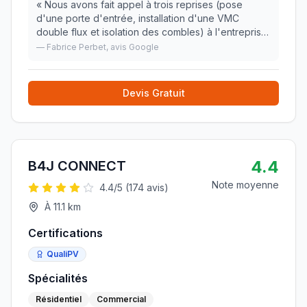
«
Nous avons fait appel à trois reprises (pose
d'une porte d'entrée, installation d'une VMC
double flux et isolation des combles) à l'entreprise
COUFFRANT. Cette entreprise fait preuve d'un
—
Fabrice Perbet
, avis Google
grand professionnalisme et d'une grande
expertise. N
»
Devis Gratuit
4.4
B4J CONNECT
Note moyenne
4.4
/5 (
174
avis)
À
11.1
km
Certifications
QualiPV
Spécialités
Résidentiel
Commercial