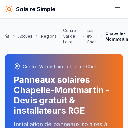
Solaire Simple
Centre-
Loir-
Chapelle-
Accueil
Régions
Val de
et-
Montmarti
Loire
Cher
Centre-Val de Loire
•
Loir-et-Cher
Panneaux solaires
Chapelle-Montmartin
-
Devis gratuit &
installateurs RGE
Installation de panneaux solaires à