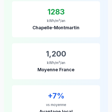
1283
kWh/m²/an
Chapelle-Montmartin
1,200
kWh/m²/an
Moyenne France
+
7
%
vs moyenne
Avantage local