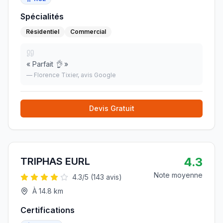
Spécialités
Résidentiel
Commercial
«
Parfait 👌
»
—
Florence Tixier
, avis Google
Devis Gratuit
4.3
TRIPHAS EURL
Note moyenne
4.3
/5 (
143
avis)
À
14.8
km
Certifications