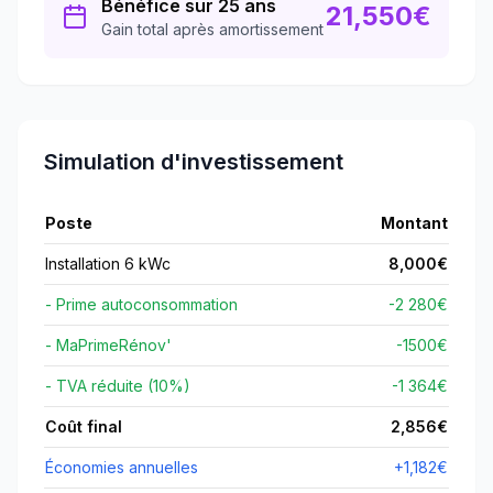
Bénéfice sur 25 ans
21,550
€
Gain total après amortissement
Simulation d'investissement
Poste
Montant
Installation 6 kWc
8,000
€
- Prime autoconsommation
-2 280€
- MaPrimeRénov'
-
1500
€
- TVA réduite (10%)
-1 364€
Coût final
2,856
€
Économies annuelles
+
1,182
€