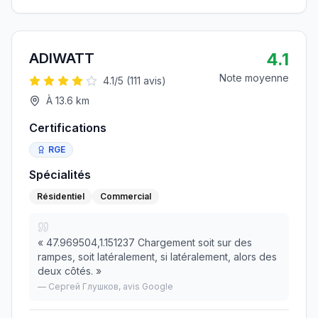
4.1
ADIWATT
Note moyenne
4.1
/5 (
111
avis)
À
13.6
km
Certifications
RGE
Spécialités
Résidentiel
Commercial
«
47.969504,1.151237 Chargement soit sur des
rampes, soit latéralement, si latéralement, alors des
deux côtés.
»
—
Сергей Глушков
, avis Google