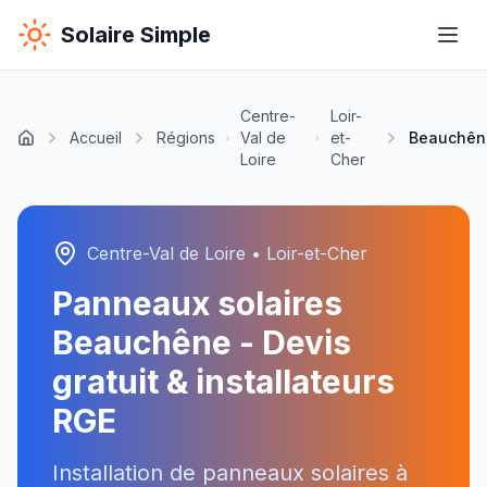
Solaire Simple
Centre-
Loir-
Accueil
Régions
Val de
et-
Beauchên
Loire
Cher
Centre-Val de Loire
•
Loir-et-Cher
Panneaux solaires
Beauchêne
- Devis
gratuit & installateurs
RGE
Installation de panneaux solaires à