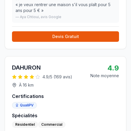
«
je veux rentrer une maison s'il vous plaît pour 5
ans pour 5 €
»
—
Aya Chtioui
, avis Google
Devis Gratuit
4.9
DAHURON
Note moyenne
4.9
/5 (
169
avis)
À
16
km
Certifications
QualiPV
Spécialités
Résidentiel
Commercial