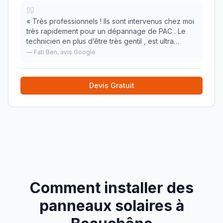
«
Très professionnels ! Ils sont intervenus chez moi
très rapidement pour un dépannage de PAC . Le
technicien en plus d’être très gentil , est ultra
compétent, très bonne pédagogie dans les
—
Fati Ben
, avis Google
explications des actions réalisées et des causes du
»
Devis Gratuit
Comment installer des
panneaux solaires à