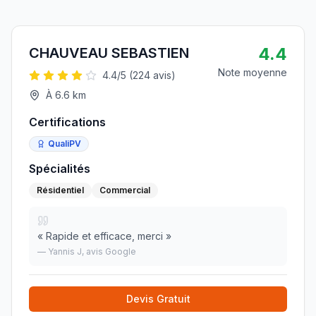
4.4
CHAUVEAU SEBASTIEN
Note moyenne
4.4
/5 (
224
avis)
À
6.6
km
Certifications
QualiPV
Spécialités
Résidentiel
Commercial
«
Rapide et efficace, merci
»
—
Yannis J
, avis Google
Devis Gratuit