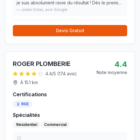
je suis absolument ravie du résultat ! Dès le premier
contact, leur équipe téléphonique a été ultra
—
Julien Dulac
, avis Google
disponible, à l’écoute, réactive et tou
»
Devis Gratuit
4.4
ROGER PLOMBERIE
Note moyenne
4.4
/5 (
174
avis)
À
15.1
km
Certifications
RGE
Spécialités
Résidentiel
Commercial