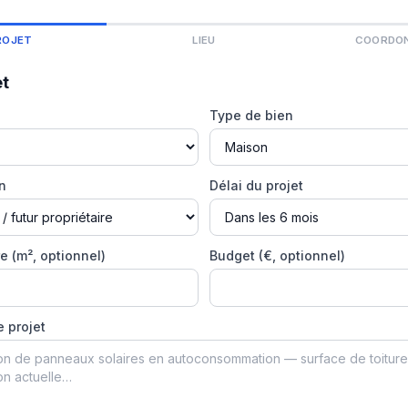
ROJET
LIEU
COORDO
et
Type de bien
on
Délai du projet
e (m², optionnel)
Budget (€, optionnel)
e projet