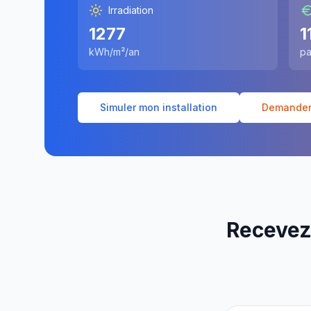
Irradiation
1277
1
kWh/m²/an
pa
Simuler mon installation
Demander 
Recevez 