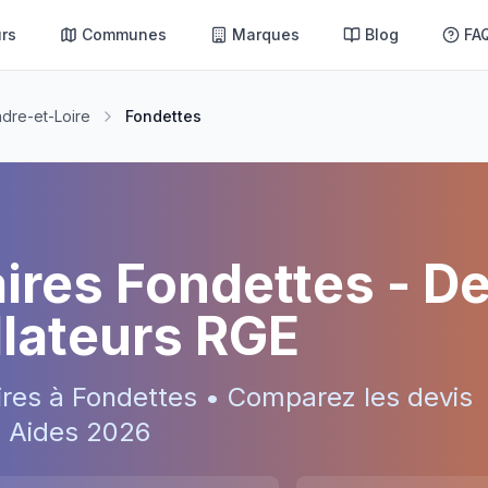
rs
Communes
Marques
Blog
FA
ndre-et-Loire
Fondettes
aires
Fondettes
- De
allateurs RGE
ires à
Fondettes
• Comparez les devis
 • Aides
2026