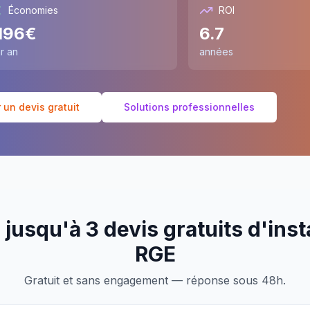
Économies
ROI
196
€
6.7
r an
années
un devis gratuit
Solutions professionnelles
jusqu'à 3 devis gratuits d'inst
RGE
Gratuit et sans engagement — réponse sous 48h.