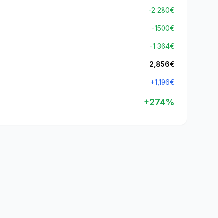
-2 280€
-
1500
€
-1 364€
2,856
€
+
1,196
€
+
274
%