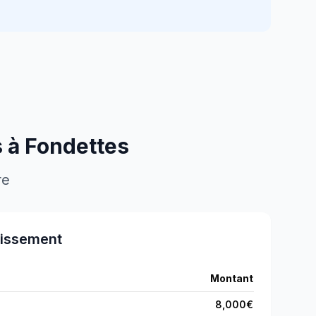
s à
Fondettes
re
tissement
Montant
8,000
€