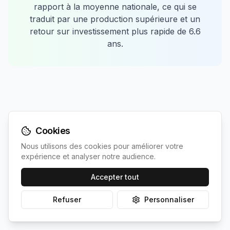
rapport à la moyenne nationale, ce qui se
traduit par une production supérieure et un
retour sur investissement plus rapide de
6.6
ans.
Cookies
Comparaison avec les
Nous utilisons des cookies pour améliorer votre
expérience et analyser notre audience.
communes les plus proches
Accepter tout
Découvrez comment
Bossée
se positionne
Refuser
Personnaliser
par rapport à ses voisines