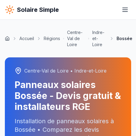
Solaire Simple
Centre-
Indre-
Accueil
Régions
Val de
et-
Bossée
Loire
Loire
Centre-Val de Loire
•
Indre-et-Loire
Panneaux solaires
Bossée
- Devis gratuit &
installateurs RGE
Installation de panneaux solaires à
Bossée
• Comparez les devis