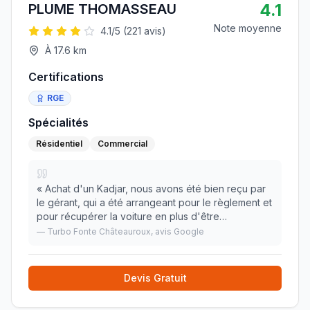
4.1
PLUME THOMASSEAU
Note moyenne
4.1
/5 (
221
avis)
À
17.6
km
Certifications
RGE
Spécialités
Résidentiel
Commercial
«
Achat d'un Kadjar, nous avons été bien reçu par
le gérant, qui a été arrangeant pour le règlement et
pour récupérer la voiture en plus d'être
sympathique ! Nous sommes satisfaits et
—
Turbo Fonte Châteauroux
, avis Google
recommandons cette entreprise.
»
Devis Gratuit