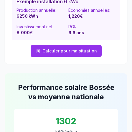
Exemple installation 6 kWc
Production annuelle:
Économies annuelles:
6250
kWh
1,220
€
Investissement net:
ROI:
8,000€
6.6
ans
Calculer pour ma situation
Performance solaire
Bossée
vs moyenne nationale
1302
kWh/m²/an