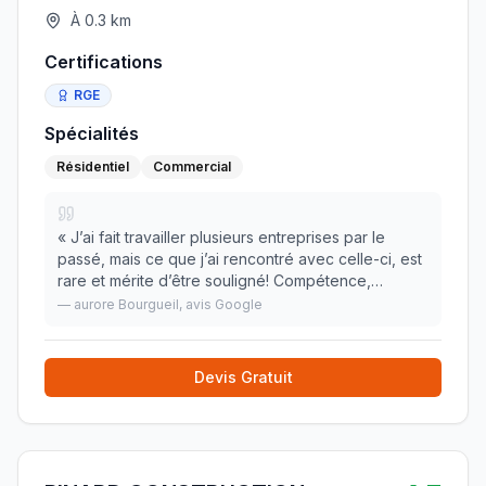
À
0.3
km
Certifications
RGE
Spécialités
Résidentiel
Commercial
«
J’ai fait travailler plusieurs entreprises par le
passé, mais ce que j’ai rencontré avec celle-ci, est
rare et mérite d’être souligné! Compétence,
respect des lieux et du client! Travail hyper propre,
—
aurore Bourgueil
, avis Google
efficace, dans des conditions climatiqu
»
Devis Gratuit