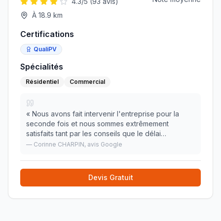
4.3
/5 (
93
avis)
À
18.9
km
Certifications
QualiPV
Spécialités
Résidentiel
Commercial
«
Nous avons fait intervenir l'entreprise pour la
seconde fois et nous sommes extrêmement
satisfaits tant par les conseils que le délai
d'intervention et l'installation des climatisations
—
Corinne CHARPIN
, avis Google
réversibles. L'équipe est très professionnelle,
travai
»
Devis Gratuit