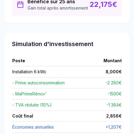
Bénéfice sur 25 ans
22,175
€
Gain total après amortissement
Simulation d'investissement
Poste
Montant
Installation 6 kWc
8,000
€
- Prime autoconsommation
-2 280€
- MaPrimeRénov'
-
1500
€
- TVA réduite (10%)
-1 364€
Coût final
2,856
€
Économies annuelles
+
1,207
€