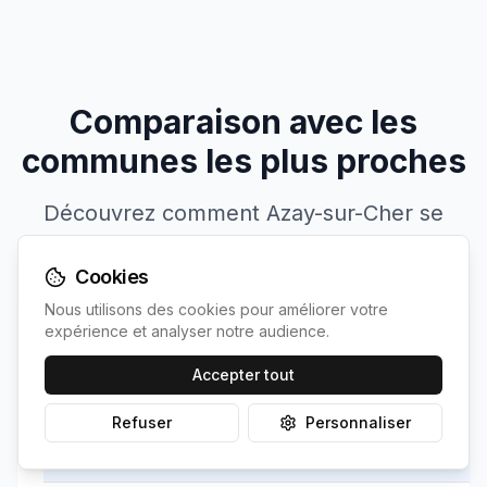
Comparaison avec les
communes les plus proches
Découvrez comment
Azay-sur-Cher
se
positionne par rapport à ses voisines
Cookies
Nous utilisons des cookies pour améliorer votre
expérience et analyser notre audience.
Commune
Population
Irradiation
Accepter tout
Azay-
Refuser
Personnaliser
Votre
sur-
3080
1288
kWh/m²
commune
Cher