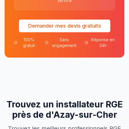
service
Demander mes devis gratuits
100%
Sans
Réponse en
gratuit
engagement
24h
Trouvez un installateur RGE
près de
d'
Azay-sur-Cher
Trouvez les meilleurs professionnels RGE