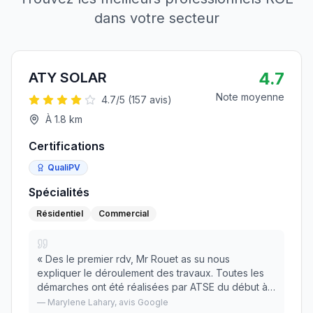
dans votre secteur
4.7
ATY SOLAR
Note moyenne
4.7
/5 (
157
avis)
À
1.8
km
Certifications
QualiPV
Spécialités
Résidentiel
Commercial
«
Des le premier rdv, Mr Rouet as su nous
expliquer le déroulement des travaux. Toutes les
démarches ont été réalisées par ATSE du début à
la fin. La pose as été effectuée par 2 techniciens
—
Marylene Lahary
, avis Google