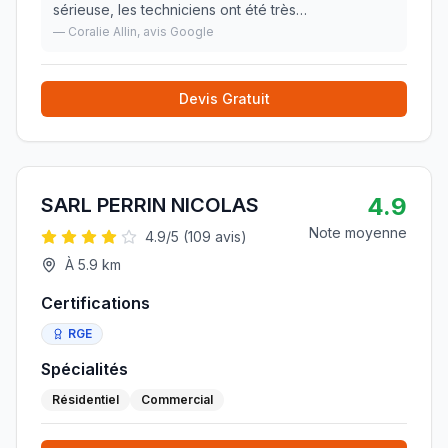
sérieuse, les techniciens ont été très
professionnels, soigneux et de bons conseils. Nous
—
Coralie Allin
, avis Google
recommandons !
»
Devis Gratuit
4.9
SARL PERRIN NICOLAS
Note moyenne
4.9
/5 (
109
avis)
À
5.9
km
Certifications
RGE
Spécialités
Résidentiel
Commercial