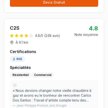
Devis Gratuit
4.8
C2S
Note moyenne
4.8
/5 (
248
avis)
À
6.1
km
Certifications
RGE
Spécialités
Résidentiel
Commercial
«
Nous devions changer notre vieille chaudière à
gaz et avons eu le bonheur de rencontrer Carlos
Dos Santos : Travail d'artiste compte tenu des
contraintes techniques que nous avions, respect
—
Jean-Philippe Poulnot
, avis Google