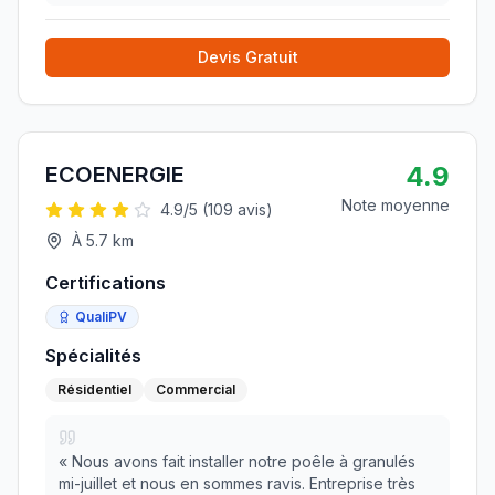
sympathiques et très pro qui à leur tour nous ont to
»
Devis Gratuit
4.9
ECOENERGIE
Note moyenne
4.9
/5 (
109
avis)
À
5.7
km
Certifications
QualiPV
Spécialités
Résidentiel
Commercial
«
Nous avons fait installer notre poêle à granulés
mi-juillet et nous en sommes ravis. Entreprise très