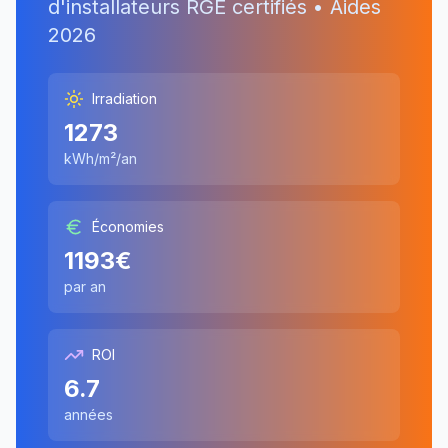
d'installateurs RGE certifiés • Aides
2026
Irradiation
1273
kWh/m²/an
Économies
1193
€
par an
ROI
6.7
années