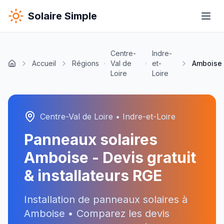
Solaire Simple
Centre-
Indre-
Accueil
Régions
Val de
et-
Amboise
Loire
Loire
Centre-Val de Loire
•
Indre-et-Loire
Panneaux solaires
Amboise
- Devis gratuit
& installateurs RGE
Installation de panneaux solaires à
Amboise
• Comparez les devis