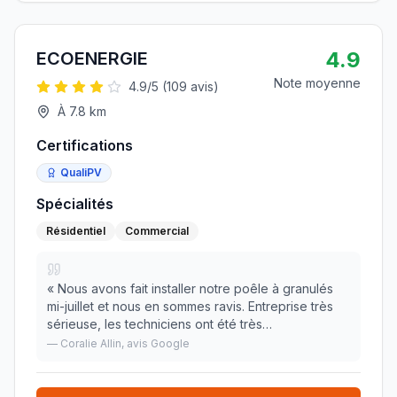
4.9
ECOENERGIE
Note moyenne
4.9
/5 (
109
avis)
À
7.8
km
Certifications
QualiPV
Spécialités
Résidentiel
Commercial
«
Nous avons fait installer notre poêle à granulés
mi-juillet et nous en sommes ravis. Entreprise très
sérieuse, les techniciens ont été très
professionnels, soigneux et de bons conseils. Nous
—
Coralie Allin
, avis Google
recommandons !
»