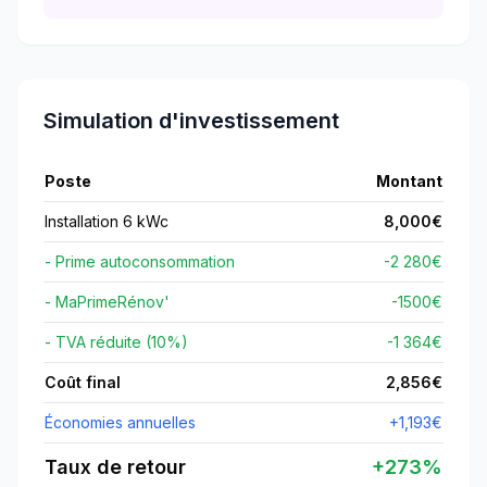
Simulation d'investissement
Poste
Montant
Installation 6 kWc
8,000
€
- Prime autoconsommation
-2 280€
- MaPrimeRénov'
-
1500
€
- TVA réduite (10%)
-1 364€
Coût final
2,856
€
Économies annuelles
+
1,193
€
Taux de retour
+
273
%