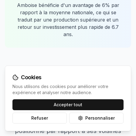
Amboise
bénéficie d'un avantage de
6
% par
rapport à la moyenne nationale, ce qui se
traduit par une production supérieure et un
retour sur investissement plus rapide de
6.7
ans.
Cookies
Nous utilisons des cookies pour améliorer votre
expérience et analyser notre audience.
Comparaison avec les
Accepter tout
communes les plus proches
Refuser
Personnaliser
Découvrez comment
Amboise
se
positionne par rapport à ses voisines