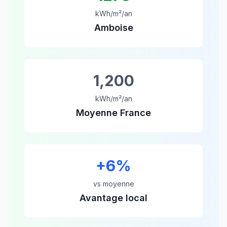
kWh/m²/an
Amboise
1,200
kWh/m²/an
Moyenne France
+
6
%
vs moyenne
Avantage local