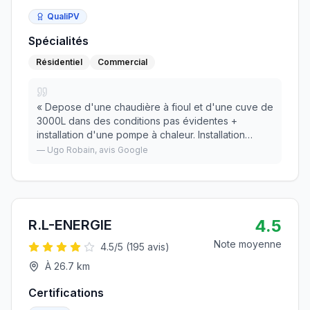
QualiPV
Spécialités
Résidentiel
Commercial
«
Depose d'une chaudière à fioul et d'une cuve de
3000L dans des conditions pas évidentes +
installation d'une pompe à chaleur. Installation
propre et rapide.
»
—
Ugo Robain
, avis Google
4.5
R.L-ENERGIE
Note moyenne
4.5
/5 (
195
avis)
À
26.7
km
Certifications