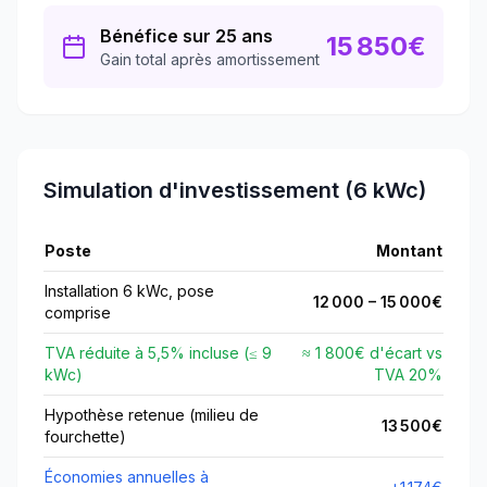
Bénéfice sur 25 ans
15 850
€
Gain total après amortissement
Simulation d'investissement (6 kWc)
Poste
Montant
Installation 6 kWc, pose
12 000
–
15 000
€
comprise
TVA réduite à
5,5
% incluse (≤
9
≈ 1 800€ d'écart vs
kWc)
TVA
20
%
Hypothèse retenue (milieu de
13 500
€
fourchette)
Économies annuelles à