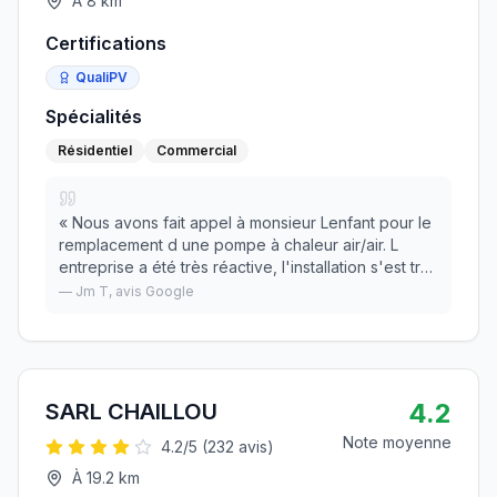
À
8
km
Certifications
QualiPV
Spécialités
Résidentiel
Commercial
«
Nous avons fait appel à monsieur Lenfant pour le
remplacement d une pompe à chaleur air/air. L
entreprise a été très réactive, l'installation s'est très
bien déroulée, équipe professionnelle et
—
Jm T
, avis Google
sympathique. Je recommande sans hesitation.
»
4.2
SARL CHAILLOU
Note moyenne
4.2
/5 (
232
avis)
À
19.2
km