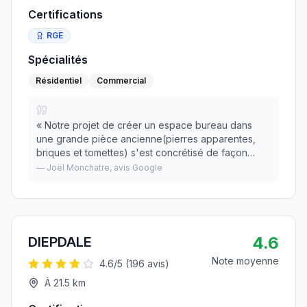
Certifications
RGE
Spécialités
Résidentiel
Commercial
«
Notre projet de créer un espace bureau dans
une grande pièce ancienne(pierres apparentes,
briques et tomettes) s'est concrétisé de façon
harmonieuse grâce à toute l'équipe d'ALTAIR. Elle a
—
Joël Monchatre
, avis Google
su répondre à toutes nos exigences, de la prise en
»
4.6
DIEPDALE
Note moyenne
4.6
/5 (
196
avis)
À
21.5
km