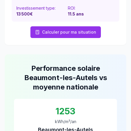
Investissement type:
ROI:
13 500
€
11.5
ans
Calculer pour ma situation
Performance solaire
Beaumont-les-Autels
vs
moyenne nationale
1253
kWh/m²/an
Beaumont-les-Autels