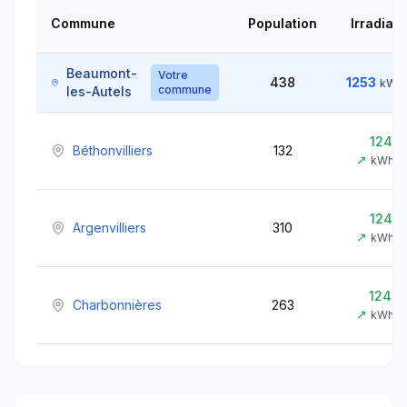
Commune
Population
Irradiati
Beaumont-
Votre
438
1253
kWh
commune
les-Autels
1245
Béthonvilliers
132
↗
kWh/m
1245
Argenvilliers
310
↗
kWh/m
1244
Charbonnières
263
↗
kWh/m