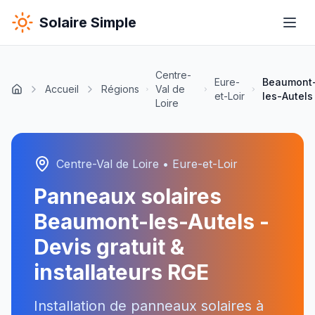
Solaire Simple
Centre-
Eure-
Beaumont
Accueil
Régions
Val de
et-Loir
les-Autels
Loire
Centre-Val de Loire
•
Eure-et-Loir
Panneaux solaires
Beaumont-les-Autels
-
Devis gratuit &
installateurs RGE
Installation de panneaux solaires à