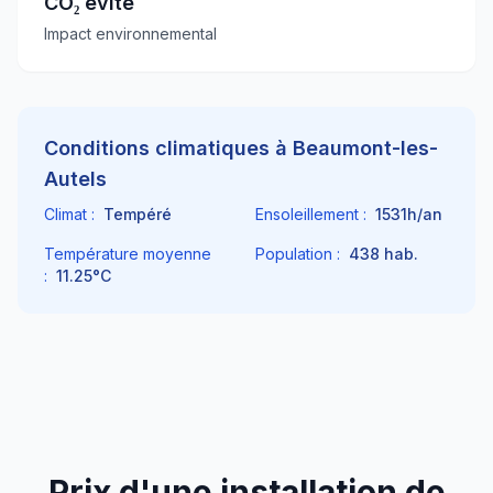
CO₂ évité
Impact environnemental
Conditions climatiques à
Beaumont-les-
Autels
Climat :
Tempéré
Ensoleillement :
1531
h/an
Température moyenne
Population :
438
hab.
:
11.25
°C
Prix d'une installation de