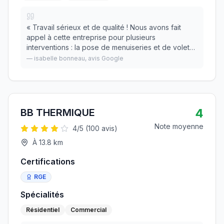
«
Travail sérieux et de qualité ! Nous avons fait
appel à cette entreprise pour plusieurs
interventions : la pose de menuiseries et de volets
roulants solaires, ainsi que pour résoudre un
—
isabelle bonneau
, avis Google
important problème d'humidité en sous-sol.
L'équipe a
»
4
BB THERMIQUE
Note moyenne
4
/5 (
100
avis)
À
13.8
km
Certifications
RGE
Spécialités
Résidentiel
Commercial