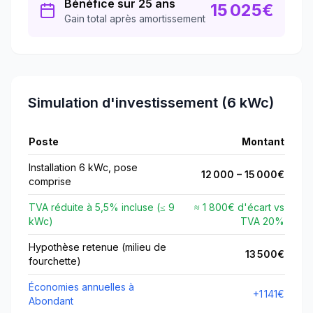
Bénéfice sur 25 ans
15 025
€
Gain total après amortissement
Simulation d'investissement (6 kWc)
Poste
Montant
Installation 6 kWc, pose
12 000
–
15 000
€
comprise
TVA réduite à
5,5
% incluse (≤
9
≈ 1 800€ d'écart vs
kWc)
TVA
20
%
Hypothèse retenue (milieu de
13 500
€
fourchette)
Économies annuelles à
+
1 141
€
Abondant