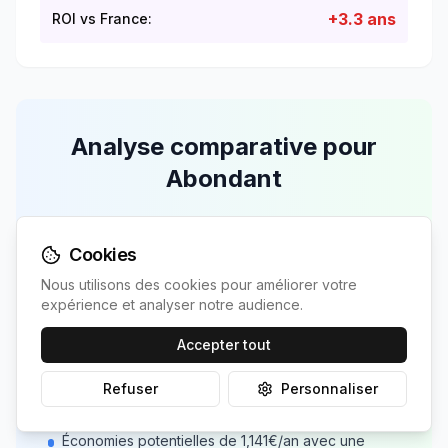
+
3.3
ans
ROI vs France:
Analyse comparative pour
Abondant
Avantages locaux
Cookies
Irradiation supérieure de
1.5
% à la moyenne
Nous utilisons des cookies pour améliorer votre
nationale
expérience et analyser notre audience.
Accepter tout
Recommandations
Profitez de l'irradiation de
Refuser
1218
kWh/m²/an pour
Personnaliser
maximiser votre production
Économies potentielles de
1,141
€/an avec une