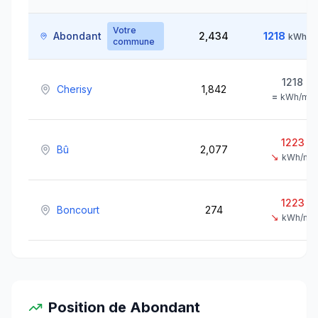
Votre
Abondant
2,434
1218
kWh/m
commune
1218
Cherisy
1,842
=
kWh/m²
1223
Bû
2,077
↘
kWh/m²
1223
Boncourt
274
↘
kWh/m²
Position de
Abondant