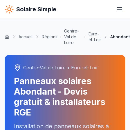
Solaire Simple
Centre-
Eure-
Accueil
Régions
Val de
Abondant
et-Loir
Loire
Centre-Val de Loire
•
Eure-et-Loir
Panneaux solaires
Abondant
- Devis
gratuit & installateurs
RGE
Installation de panneaux solaires à