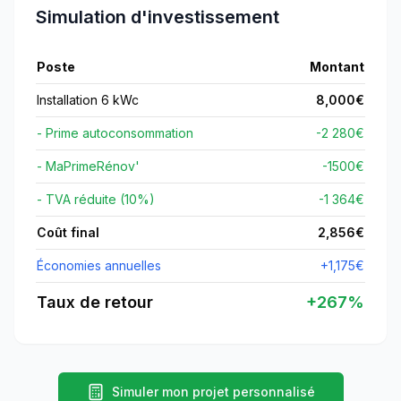
Simulation d'investissement
Poste
Montant
Installation 6 kWc
8,000
€
- Prime autoconsommation
-2 280€
- MaPrimeRénov'
-
1500
€
- TVA réduite (10%)
-1 364€
Coût final
2,856
€
Économies annuelles
+
1,175
€
Taux de retour
+
267
%
Simuler mon projet personnalisé