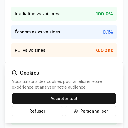
100.0%
Irradiation vs voisines:
0.1%
Économies vs voisines:
0.0 ans
ROI vs voisines:
Cookies
Nous utilisons des cookies pour améliorer votre
Contexte national
expérience et analyser notre audience.
Accepter tout
+
4.5
%
Irradiation vs France:
Refuser
Personnaliser
+
-16.1
%
Économies vs France: