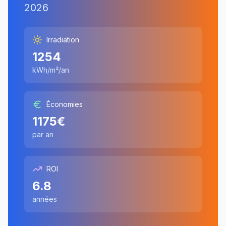
2026
Irradiation
1254
kWh/m²/an
Économies
1175
€
par an
ROI
6.8
années