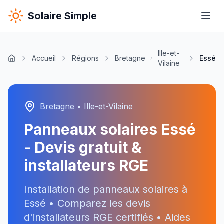
Solaire Simple
Ille-et-
Accueil
Régions
Bretagne
Essé
Vilaine
Bretagne
•
Ille-et-Vilaine
Panneaux solaires
Essé
- Devis gratuit &
installateurs RGE
Installation de panneaux solaires à
Essé
• Comparez les devis
d'installateurs RGE certifiés • Aides