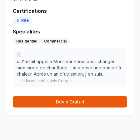
Certifications
RGE
Spécialités
Résidentiel
Commercial
«
J'ai fait appel à Monsieur Prioul pour changer
mon mode de chauffage. Il m'a posé une pompe à
chaleur. Après un an d'utilisation, j'en suis
parfaitement satisfaite. Mr Prioul est un
—
célia criscuolo
, avis Google
professionnel consciencieux, calé dans son
domaine et sur
»
Devis Gratuit