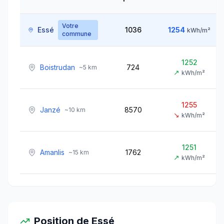
Votre
Essé
1036
1254
kWh/m²
commune
1252
Boistrudan
724
~
5
km
↗
kWh/m²
1255
Janzé
8570
~
10
km
↘
kWh/m²
1251
Amanlis
1762
~
15
km
↗
kWh/m²
Position de
Essé