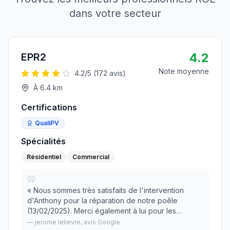
dans votre secteur
4.2
EPR2
Note moyenne
4.2
/5 (
172
avis)
À
6.4
km
Certifications
QualiPV
Spécialités
Résidentiel
Commercial
«
Nous sommes très satisfaits de l'intervention
d'Anthony pour la réparation de notre poêle
(13/02/2025). Merci également à lui pour les
conseils et différents réglages de notre poêle.
—
jerome lelievre
, avis Google