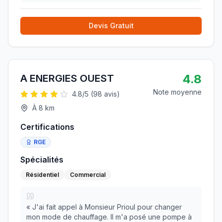
"Professionnel, compétent, sérieux" Prise de rdv
et inter
»
Devis Gratuit
4.8
A ENERGIES OUEST
Note moyenne
4.8
/5 (
98
avis)
À
8
km
Certifications
RGE
Spécialités
Résidentiel
Commercial
«
J'ai fait appel à Monsieur Prioul pour changer
mon mode de chauffage. Il m'a posé une pompe à