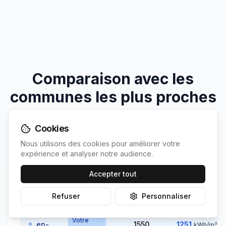
Comparaison avec les
communes les plus proches
Découvrez comment
Ercé-en-Lamée
se
Cookies
positionne par rapport à ses voisines
Nous utilisons des cookies pour améliorer votre
expérience et analyser notre audience.
Accepter tout
Commune
Population
Irradiation
Refuser
Personnaliser
Ercé-
Votre
en-
1550
1251
kWh/m²