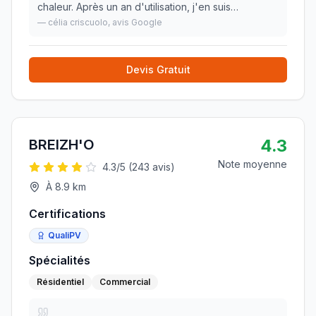
chaleur. Après un an d'utilisation, j'en suis
parfaitement satisfaite. Mr Prioul est un
—
célia criscuolo
, avis Google
professionnel consciencieux, calé dans son
domaine et sur
»
Devis Gratuit
4.3
BREIZH'O
Note moyenne
4.3
/5 (
243
avis)
À
8.9
km
Certifications
QualiPV
Spécialités
Résidentiel
Commercial