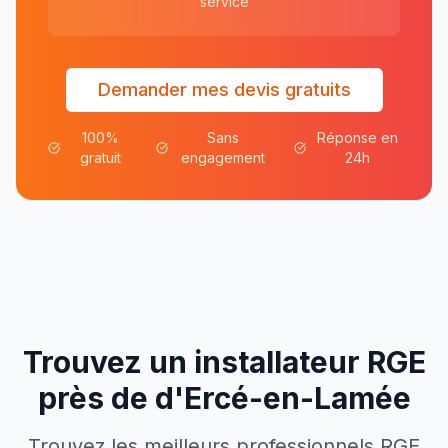
service
Demander mes devis gratuits
100%
Sans
Réponse en
gratuit
engagement
24h
Trouvez un installateur RGE
près de
d'
Ercé-en-Lamée
Trouvez les meilleurs professionnels RGE