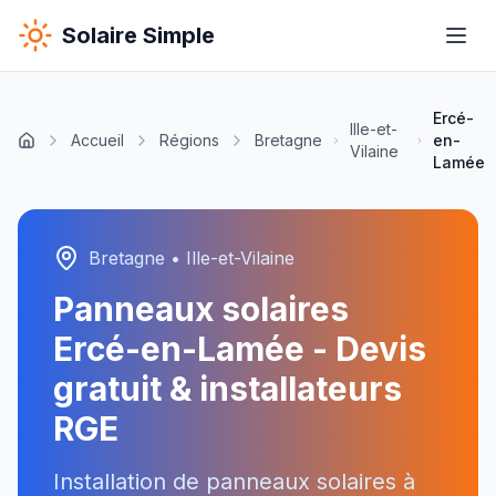
Solaire Simple
Ercé-
Ille-et-
Accueil
Régions
Bretagne
en-
Vilaine
Lamée
Bretagne
•
Ille-et-Vilaine
Panneaux solaires
Ercé-en-Lamée
- Devis
gratuit & installateurs
RGE
Installation de panneaux solaires à