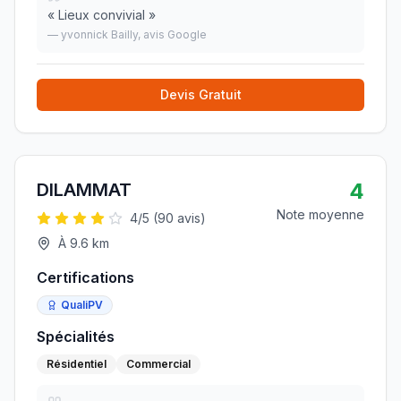
«
Lieux convivial
»
—
yvonnick Bailly
, avis Google
Devis Gratuit
4
DILAMMAT
Note moyenne
4
/5 (
90
avis)
À
9.6
km
Certifications
QualiPV
Spécialités
Résidentiel
Commercial