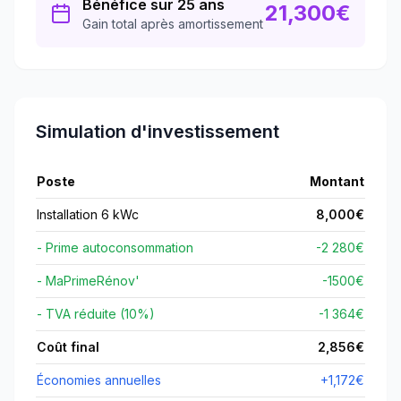
Bénéfice sur 25 ans
21,300
€
Gain total après amortissement
Simulation d'investissement
Poste
Montant
Installation 6 kWc
8,000
€
- Prime autoconsommation
-2 280€
- MaPrimeRénov'
-
1500
€
- TVA réduite (10%)
-1 364€
Coût final
2,856
€
Économies annuelles
+
1,172
€