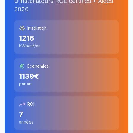
d'installateurs RGE certifiés • Aides
2026
Irradiation
1216
kWh/m²/an
Économies
1139
€
par an
ROI
7
années