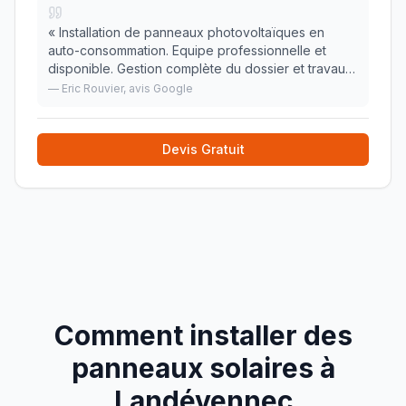
«
Installation de panneaux photovoltaïques en
auto-consommation. Equipe professionnelle et
disponible. Gestion complète du dossier et travaux
réalisés dans les délais annoncés. Aucun problème
—
Eric Rouvier
, avis Google
lors de la mise en service.
»
Devis Gratuit
Comment installer des
panneaux solaires à
Landévennec