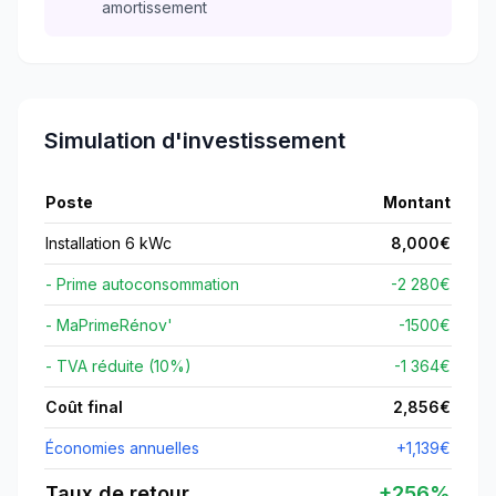
amortissement
Simulation d'investissement
Poste
Montant
Installation 6 kWc
8,000
€
- Prime autoconsommation
-2 280€
- MaPrimeRénov'
-
1500
€
- TVA réduite (10%)
-1 364€
Coût final
2,856
€
Économies annuelles
+
1,139
€
Taux de retour
+
256
%