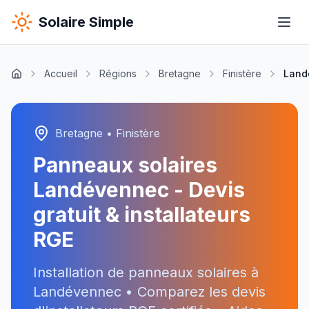
Solaire Simple
Accueil
Régions
Bretagne
Finistère
Land
Bretagne
•
Finistère
Panneaux solaires
Landévennec
- Devis
gratuit & installateurs
RGE
Installation de panneaux solaires à
Landévennec
• Comparez les devis