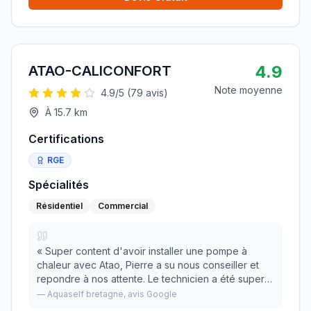
4.9
ATAO-CALICONFORT
Note moyenne
4.9
/5 (
79
avis)
À
15.7
km
Certifications
RGE
Spécialités
Résidentiel
Commercial
«
Super content d'avoir installer une pompe à
chaleur avec Atao, Pierre a su nous conseiller et
repondre à nos attente. Le technicien a été super
pro. Je recommande +++
»
—
Aquaself bretagne
, avis Google