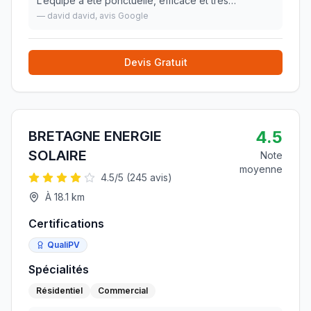
L’équipe a été ponctuelle, efficace et très
professionnelle. Mention spéciale à une dame de
—
david david
, avis Google
l’équipe, particulièrement attentionnée et
disponible, q
»
Devis Gratuit
4.5
BRETAGNE ENERGIE
SOLAIRE
Note
moyenne
4.5
/5 (
245
avis)
À
18.1
km
Certifications
QualiPV
Spécialités
Résidentiel
Commercial