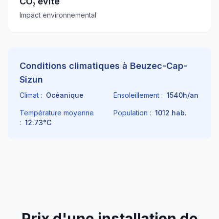
CO₂ évité
Impact environnemental
Conditions climatiques à
Beuzec-Cap-
Sizun
Climat :
Océanique
Ensoleillement :
1540
h/an
Température moyenne
Population :
1012
hab.
:
12.73
°C
Prix d'une installation de