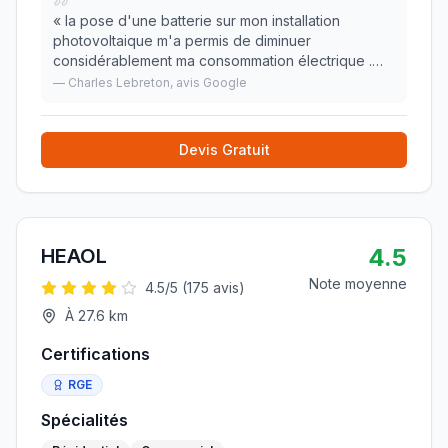
«
la pose d'une batterie sur mon installation
photovoltaique m'a permis de diminuer
considérablement ma consommation électrique .
Bravo .
»
—
Charles Lebreton
, avis Google
Devis Gratuit
4.5
HEAOL
Note moyenne
4.5
/5 (
175
avis)
À
27.6
km
Certifications
RGE
Spécialités