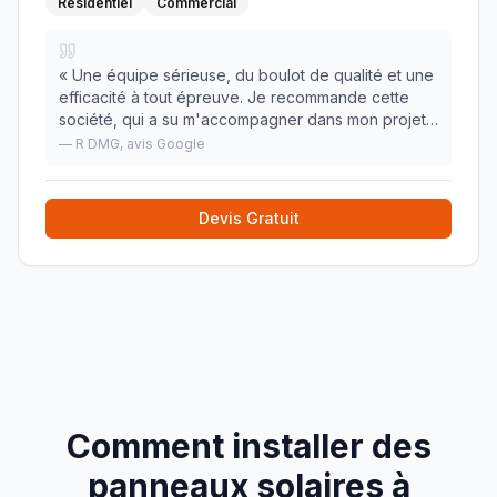
Résidentiel
Commercial
«
Une équipe sérieuse, du boulot de qualité et une
efficacité à tout épreuve. Je recommande cette
société, qui a su m'accompagner dans mon projet
en étant très réactive.
»
—
R DMG
, avis Google
Devis Gratuit
Comment installer des
panneaux solaires à