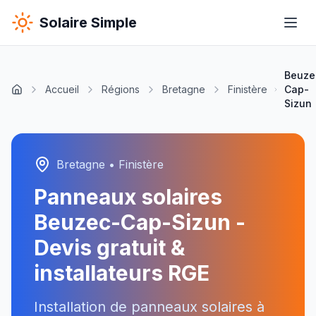
Solaire Simple
Beuze
Accueil
Régions
Bretagne
Finistère
Cap-
Sizun
Bretagne
•
Finistère
Panneaux solaires
Beuzec-Cap-Sizun
-
Devis gratuit &
installateurs RGE
Installation de panneaux solaires à