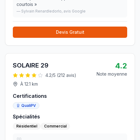
courtois
»
—
Sylvain Renardledorlo
, avis Google
Devis Gratuit
4.2
SOLAIRE 29
Note moyenne
4.2
/5 (
212
avis)
À
12.1
km
Certifications
QualiPV
Spécialités
Résidentiel
Commercial