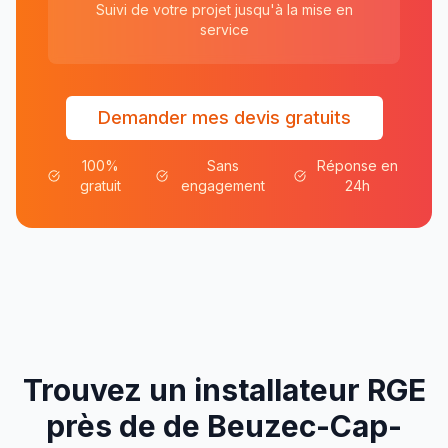
Suivi de votre projet jusqu'à la mise en
service
Demander mes devis gratuits
100%
Sans
Réponse en
gratuit
engagement
24h
Trouvez un installateur RGE
près de
de
Beuzec-Cap-