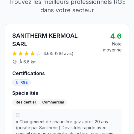
Trouvez les meilleurs professionnels RGE
dans votre secteur
4.6
SANITHERM KERMOAL
SARL
Note
moyenne
4.6
/5 (
216
avis)
À
6.6
km
Certifications
RGE
Spécialités
Résidentiel
Commercial
«
Changement de chaudière gaz après 20 ans
(posée par Sanitherm) Devis très rapide avec
conseil pour une nouvelle chaudière, une semaine