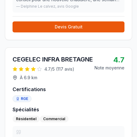
entre diagnostic, devis, commande et pose . Travail
—
Delphine Le calvez
, avis Google
effectué avec sérieux et professionnalisme. Tres
cont
»
Devis Gratuit
4.7
CEGELEC INFRA BRETAGNE
Note moyenne
4.7
/5 (
117
avis)
À
6.9
km
Certifications
RGE
Spécialités
Résidentiel
Commercial