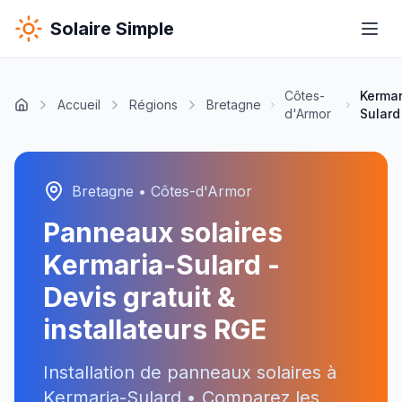
Solaire Simple
Côtes-
Kermar
Accueil
Régions
Bretagne
d'Armor
Sulard
Bretagne
•
Côtes-d'Armor
Panneaux solaires
Kermaria-Sulard
-
Devis gratuit &
installateurs RGE
Installation de panneaux solaires à
Kermaria-Sulard
• Comparez les