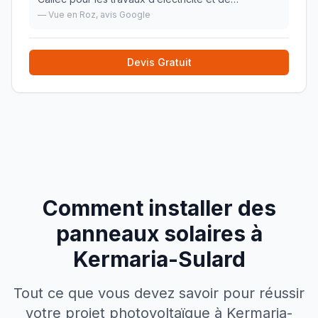
plomberie. Nous sommes très satisfaits de la qualité
—
Vue en Roz
, avis Google
du travail, du respect des délais, et de la réactiv
»
Devis Gratuit
Comment installer des
panneaux solaires à
Kermaria-Sulard
Tout ce que vous devez savoir pour réussir
votre projet photovoltaïque à
Kermaria-