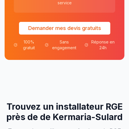
service
Demander mes devis gratuits
100%
Sans
Réponse en
gratuit
engagement
24h
Trouvez un installateur RGE
près de
de
Kermaria-Sulard