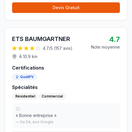
Devis Gratuit
4.7
ETS BAUMGARTNER
Note moyenne
4.7
/5 (
157
avis)
À
10.9
km
Certifications
QualiPV
Spécialités
Résidentiel
Commercial
«
Bonne entreprise
»
—
Ga GA
, avis Google