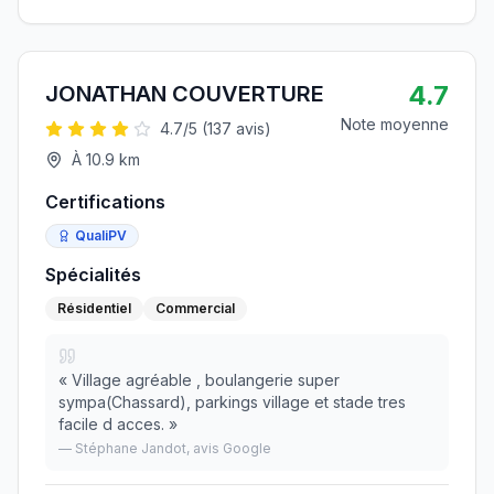
4.7
JONATHAN COUVERTURE
Note moyenne
4.7
/5 (
137
avis)
À
10.9
km
Certifications
QualiPV
Spécialités
Résidentiel
Commercial
«
Village agréable , boulangerie super
sympa(Chassard), parkings village et stade tres
facile d acces.
»
—
Stéphane Jandot
, avis Google