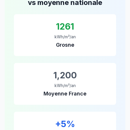
vs moyenne nationale
1261
kWh/m²/an
Grosne
1,200
kWh/m²/an
Moyenne France
+
5
%