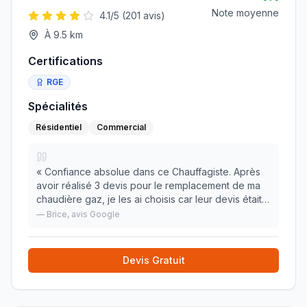
Note moyenne
4.1
/5 (
201
avis)
À
9.5
km
Certifications
RGE
Spécialités
Résidentiel
Commercial
«
Confiance absolue dans ce Chauffagiste. Après
avoir réalisé 3 devis pour le remplacement de ma
chaudière gaz, je les ai choisis car leur devis était
le plus abouti (ils ont bien pris en compte tous les
—
Brice
, avis Google
éléments de ma maison) et le plus comp
»
Devis Gratuit