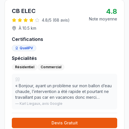
4.8
CB ELEC
Note moyenne
4.8
/5 (
68
avis)
À
10.5
km
Certifications
QualiPV
Spécialités
Résidentiel
Commercial
«
Bonjour, ayant un problème sur mon ballon d’eau
chaude, l’intervention a été rapide et pourtant ne
travaillant pas car en vacances donc merci
beaucoup. Je recommande
»
—
Karl Liegaux
, avis Google
Devis Gratuit