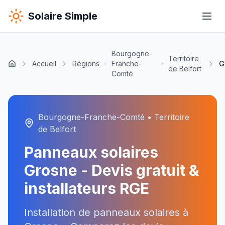
Solaire Simple
Bourgogne-
Territoire
Accueil
Régions
Franche-
G
de Belfort
Comté
Bourgogne-Franche-Comté
•
Territoire
de Belfort
Panneaux solaires
Grosne
- Devis gratuit &
installateurs RGE
Installation de panneaux solaires à