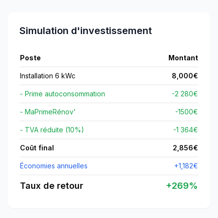
Simulation d'investissement
Poste
Montant
Installation 6 kWc
8,000
€
- Prime autoconsommation
-2 280€
- MaPrimeRénov'
-
1500
€
- TVA réduite (10%)
-1 364€
Coût final
2,856
€
Économies annuelles
+
1,182
€
Taux de retour
+
269
%