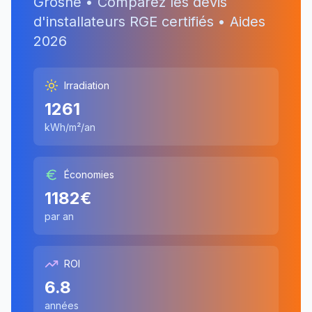
Grosne
• Comparez les devis
d'installateurs RGE certifiés • Aides
2026
Irradiation
1261
kWh/m²/an
Économies
1182
€
par an
ROI
6.8
années